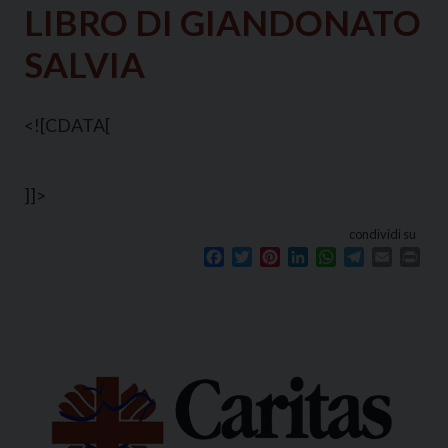
LIBRO DI GIANDONATO
SALVIA
<![CDATA[
]]>
condividi su
Facebook
Twitter
Pinterest
LinkedIn
WhatsApp
Telegram
Email
Prin