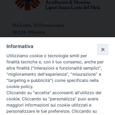
Via Emilia, 19 (Provinciale)
98124 - Messina
Segreteria e Amministrazione:
Informativa
L’Ufficio è aperto tutti i giorni da lunedì a
Utilizziamo cookie o tecnologie simili per
venerdì, dalle ore 9.30 alle ore 12.30.
finalità tecniche e, con il tuo consenso, anche per
Tel. 090.9146045
altre finalità ("interazioni e funzionalità semplici",
mail:
ufficiocaritas@diocesimessina.it
.
"miglioramento dell'esperienza", "misurazione" e
"targeting e pubblicità") come specificato nella
Seguici su
cookie policy.
Cliccando su "accetta" acconsenti all'utilizzo dei
cookie. Cliccando su "personalizza" puoi avere
maggiori informazioni sui cookie utilizzati e
personalizzare le tue preferenze. Cliccando su
© 2022 - 2025 Caritas Arcidiocesi di Messina Lipari