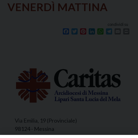
VENERDÌ MATTINA
condividi su
Facebook
Twitter
Pinterest
LinkedIn
WhatsApp
Telegram
Email
Prin
Via Emilia, 19 (Provinciale)
98124 - Messina