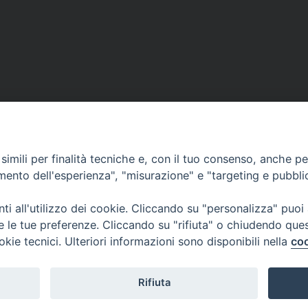
Segreteria e Amministrazione:
L’Ufficio è aperto tutti i giorni da lunedì a venerdì, dalle or
9.30 alle ore 12.30.
imili per finalità tecniche e, con il tuo consenso, anche per 
Tel. 090.9146045
amento dell'esperienza", "misurazione" e "targeting e pubbli
mail:
ufficiocaritas@diocesimessina.it
.
i all'utilizzo dei cookie. Cliccando su "personalizza" puoi
re le tue preferenze. Cliccando su "rifiuta" o chiudendo que
okie tecnici. Ulteriori informazioni sono disponibili nella
coo
Rifiuta
idiocesi di Messina Lipari Santa Lucia del Mela - All Rights