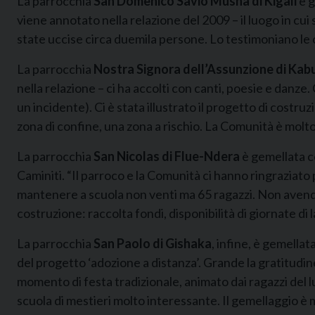
La parrocchia
San Domenico Savio Musha di Kigali
è g
viene annotato nella relazione del 2009 – il luogo in cu
state uccise circa duemila persone. Lo testimoniano le oss
La parrocchia
Nostra Signora dell’Assunzione di Kab
nella relazione – ci ha accolti con canti, poesie e danze
un incidente). Ci è stata illustrato il progetto di costr
zona di confine, una zona a rischio. La Comunità è molto 
La parrocchia
San Nicolas di Flue-Ndera
è gemellata c
Caminiti. “Il parroco e la Comunità ci hanno ringraziato 
mantenere a scuola non venti ma 65 ragazzi. Non avendo 
costruzione: raccolta fondi, disponibilità di giornate di
La parrocchia
San Paolo di Gishaka
, infine, è gemella
del progetto ‘adozione a distanza’. Grande la gratitudin
momento di festa tradizionale, animato dai ragazzi del l
scuola di mestieri molto interessante. Il gemellaggio è m