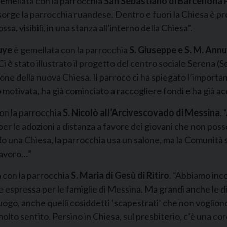
emellata con la parrocchia
San Sebastiano di Barcellona 
i sorge la parrocchia ruandese. Dentro e fuori la Chiesa è 
a, visibili, in una stanza all’interno della Chiesa”.
uye
è gemellata con la parrocchia
S. Giuseppe e S. M. Annu
. Ci è stato illustrato il progetto del centro sociale Serena 
uzione della nuova Chiesa. Il parroco ci ha spiegato l’import
motivata, ha già cominciato a raccogliere fondi e ha già acq
on la parrocchia
S. Nicolò all’Arcivescovado
di Messina
.
per le adozioni a distanza a favore dei giovani che non posso
una Chiesa, la parrocchia usa un salone, ma la Comunità si
 lavoro…”
ta con la parrocchia
S. Maria di Gesù di Ritiro
. “Abbiamo inco
e espressa per le famiglie di Messina. Ma grandi anche le d
uogo, anche quelli cosiddetti ‘scapestrati’ che non vogliono
olto sentito. Persino in Chiesa, sul presbiterio, c’è una cor