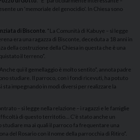
Pozzo di Gotto
. “E’ particolarmente interessante –
presente un ‘memoriale del genocidio’. In Chiesa sono
nziata di Bisconte
. “La Comunità di Kabuye – si legge
(Serena era una ragazza di Bisconte, deceduta a 18 anni in
anza della costruzione della Chiesa in questa che è una
uistato il terreno”.
 “Anche qui il gemellaggio è molto sentito”, annota padre
no studiare. Il parroco, con i fondi ricevuti, ha potuto
 sta impegnando in modi diversi per realizzare la
ntrato – si legge nella relazione – i ragazzi e le famiglie
ifficoltà di questo territotio… C’è stato anche un
 studiare ma ai quali il parroco fa frequentare una
ona del Rosario con il nome della parrocchia di Ritiro”.