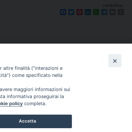
condividi su
Facebook
Twitter
Pinterest
LinkedIn
WhatsApp
Telegram
Email
Prin
Seguici su
e
altre finalità ("interazioni e
cità") come specificato nella
 avere maggiori informazioni sui
sta informativa proseguirai la
kie policy
completa.
Accetta
 Reserved | Privacy Policy