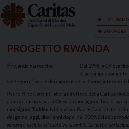
Skip
to
content
CHI SIAMO
DONA ORA
PROGETTO RWANDA
Dal 1996 la Chiesa dio
di accompagnamento e c
sostegno a favore dei minori e delle donne, interventi
Padre Nino Caminiti, allora direttore della Caritas dioce
anno venne in visita a Messina monsignor Twagirayezu Call
monsignor Taddèe Ntihinyrwa. Padre Caminiti tornò in v
dei gemellaggi, dieci anni dopo, nel 2009. Ed ebbe modo d
sembra cresciuto nei suoi diversi ambiti. La nostra partecipaz