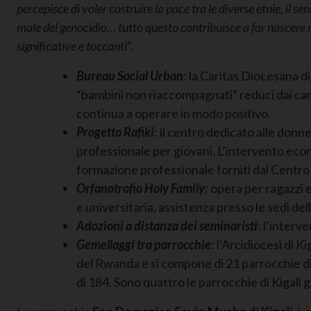
percepisce di voler costruire la pace tra le diverse etnie, il s
male del genocidio… tutto questo contribuisce a far nascere 
significative e toccanti
”.
Bureau Social Urban
: la Caritas Diocesana d
“bambini non riaccompagnati” reduci dai camp
continua a operare in modo positivo.
Progetto Rafiki
: il centro dedicato alle donn
professionale per giovani. L’intervento econo
formazione professionale forniti dal Centro v
Orfanotrofio Holy Family
: opera per ragazzi 
e universitaria, assistenza presso le sedi dell
Adozioni a distanza dei seminaristi
: l’interve
Gemellaggi tra parrocchie
: l’Arcidiocesi di 
del Rwanda e si compone di 21 parrocchie dist
di 184. Sono quattro le parrocchie di Kigali