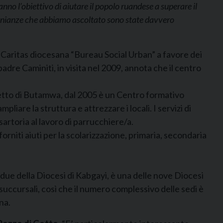
hanno l’obiettivo di aiutare il popolo ruandese a superare il
imonianze che abbiamo ascoltato sono state davvero
a Caritas diocesana “Bureau Social Urban” a favore dei
dre Caminiti, in visita nel 2009, annota che il centro
stretto di Butamwa, dal 2005 è un Centro formativo
are la struttura e attrezzare i locali. I servizi di
sartoria al lavoro di parrucchiere/a.
rniti aiuti per la scolarizzazione, primaria, secondaria
in due della Diocesi di Kabgayi, è una delle nove Diocesi
succursali, così che il numero complessivo delle sedi è
na.