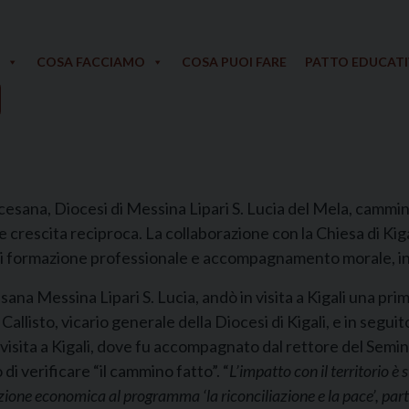
COSA FACCIAMO
COSA PUOI FARE
PATTO EDUCAT
cesana, Diocesi di Messina Lipari S. Lucia del Mela, cammin
rescita reciproca. La collaborazione con la Chiesa di Kigal
 di formazione professionale e accompagnamento morale, int
sana Messina Lipari S. Lucia, andò in visita a Kigali una pri
isto, vicario generale della Diocesi di Kigali, e in seguito s
isita a Kigali, dove fu accompagnato dal rettore del Semi
i verificare “il cammino fatto”. “
L’impatto con il territorio è
ione economica al programma ‘la riconciliazione e la pace’, partit