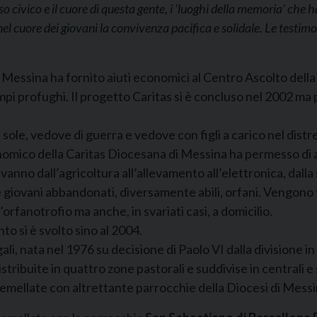
enso civico e il cuore di questa gente, i ‘luoghi della memoria’ che 
nel cuore dei giovani la convivenza pacifica e solidale. Le test
i Messina ha fornito aiuti economici al Centro Ascolto dell
i profughi. Il progetto Caritas si è concluso nel 2002 ma pa
e sole, vedove di guerra e vedove con figli a carico nel di
mico della Caritas Diocesana di Messina ha permesso di ampli
anno dall’agricoltura all’allevamento all’elettronica, dalla 
e giovani abbandonati, diversamente abili, orfani. Vengono fo
’orfanotrofio ma anche, in svariati casi, a domicilio.
nto si è svolto sino al 2004.
Kigali, nata nel 1976 su decisione di Paolo VI dalla divisione 
ribuite in quattro zone pastorali e suddivise in centrali e 
 gemellate con altrettante parrocchie della Diocesi di Messi