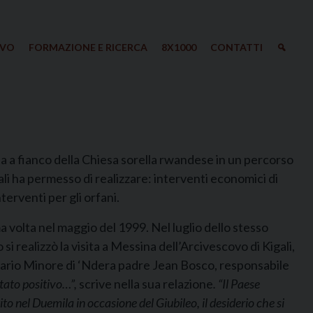
IVO
FORMAZIONE E RICERCA
8X1000
CONTATTI
a a fianco della Chiesa sorella rwandese in un percorso
i ha permesso di realizzare: interventi economici di
erventi per gli orfani.
ma volta nel maggio del 1999. Nel luglio dello stesso
i realizzò la visita a Messina dell’Arcivescovo di Kigali,
nario Minore di ‘Ndera padre Jean Bosco, responsabile
 stato positivo…”,
scrive nella sua relazione
. “Il Paese
o nel Duemila in occasione del Giubileo, il desiderio che si