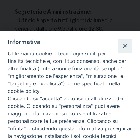
Segreteria e Amministrazione:
L’Ufficio è aperto tutti i giorni da lunedì a
venerdì, dalle ore 9.30 alle ore 12.30.
Tel. 090.9146045
Informativa
mail:
ufficiocaritas@diocesimessina.it
.
Utilizziamo cookie o tecnologie simili per
finalità tecniche e, con il tuo consenso, anche per
Seguici su
altre finalità ("interazioni e funzionalità semplici",
"miglioramento dell'esperienza", "misurazione" e
"targeting e pubblicità") come specificato nella
cookie policy.
Cliccando su "accetta" acconsenti all'utilizzo dei
cookie. Cliccando su "personalizza" puoi avere
maggiori informazioni sui cookie utilizzati e
personalizzare le tue preferenze. Cliccando su
© 2022 - 2025 Caritas Arcidiocesi di Messina Lipari
"rifiuta" o chiudendo questa informativa proseguirai
Santa Lucia del Mela - All Rights Reserved | Privacy
la navigazione installando i soli cookie tecnici.
Policy