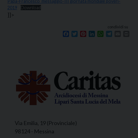
Papa-Francesco_messaggio-III giornata mondiale poveri-
2019
Download
]]>
condividi su
Facebook
Twitter
Pinterest
LinkedIn
WhatsApp
Telegram
Email
Prin
Via Emilia, 19 (Provinciale)
98124 - Messina