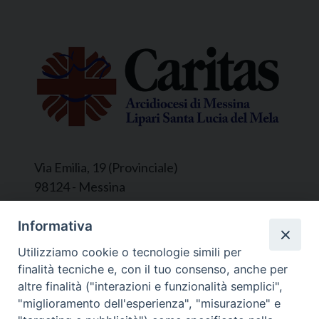
Via Emilia, 19 (Provinciale)
98124 - Messina
Segreteria e Amministrazione:
Informativa
L’Ufficio è aperto tutti i giorni da lunedì a
Utilizziamo cookie o tecnologie simili per
venerdì, dalle ore 9.30 alle ore 12.30.
finalità tecniche e, con il tuo consenso, anche per
Tel. 090.9146045
altre finalità ("interazioni e funzionalità semplici",
mail:
ufficiocaritas@diocesimessina.it
.
"miglioramento dell'esperienza", "misurazione" e