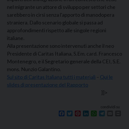
nel migrante un attore di sviluppo per settori che
sarebbero in cirsi senza l'apporto di manodopera
straniera. Dallo scenario globale si passa ad
approfondimenti rispetto alle singole regioni
italiane.
Alla presentazione sono intervenuti anche il neo
Presidente di Caritas Italiana, S.Em. card. Francesco
Montenegro, e il Segretario generale della CEI, S.E.
mons. Nunzio Galantino.
Sul sito di Caritas Italiana tutti i materiali
–
Qui le
slides di presentazione del Rapporto
]]>
condividi su
Facebook
Twitter
Pinterest
LinkedIn
WhatsApp
Telegram
Email
Prin