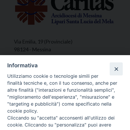
Via Emilia, 19 (Provinciale)
98124 - Messina
Segreteria e Amministrazione:
Informativa
L’Ufficio è aperto tutti i giorni da lunedì a
Utilizziamo cookie o tecnologie simili per
venerdì, dalle ore 9.30 alle ore 12.30.
finalità tecniche e, con il tuo consenso, anche per
Tel. 090.9146045
altre finalità ("interazioni e funzionalità semplici",
mail:
ufficiocaritas@diocesimessina.it
.
"miglioramento dell'esperienza", "misurazione" e
"targeting e pubblicità") come specificato nella
Seguici su
cookie policy.
Cliccando su "accetta" acconsenti all'utilizzo dei
cookie. Cliccando su "personalizza" puoi avere