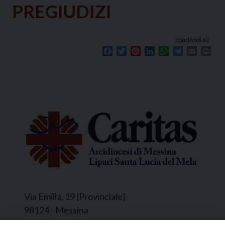
PREGIUDIZI
condividi su
Facebook
Twitter
Pinterest
LinkedIn
WhatsApp
Telegram
Email
Prin
Via Emilia, 19 (Provinciale)
98124 - Messina