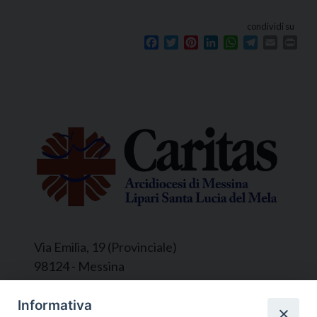
condividi su
Facebook
Twitter
Pinterest
LinkedIn
WhatsApp
Telegram
Email
Prin
Via Emilia, 19 (Provinciale)
98124 - Messina
Segreteria e Amministrazione:
Informativa
L’Ufficio è aperto tutti i giorni da lunedì a