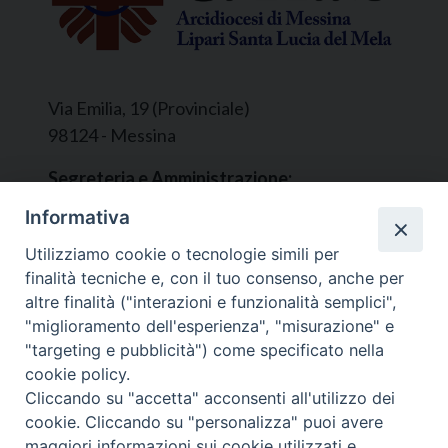
Via Emilia, 19 (Provinciale)
98124 - Messina
Segreteria e Amministrazione:
L’Ufficio è aperto tutti i giorni da lunedì a
Informativa
venerdì, dalle ore 9.30 alle ore 12.30.
Utilizziamo cookie o tecnologie simili per
Tel. 090.9146045
finalità tecniche e, con il tuo consenso, anche per
mail:
ufficiocaritas@diocesimessina.it
.
altre finalità ("interazioni e funzionalità semplici",
Seguici su
"miglioramento dell'esperienza", "misurazione" e
"targeting e pubblicità") come specificato nella
cookie policy.
Cliccando su "accetta" acconsenti all'utilizzo dei
cookie. Cliccando su "personalizza" puoi avere
© 2022 - 2025 Caritas Arcidiocesi di Messina Lipari
maggiori informazioni sui cookie utilizzati e