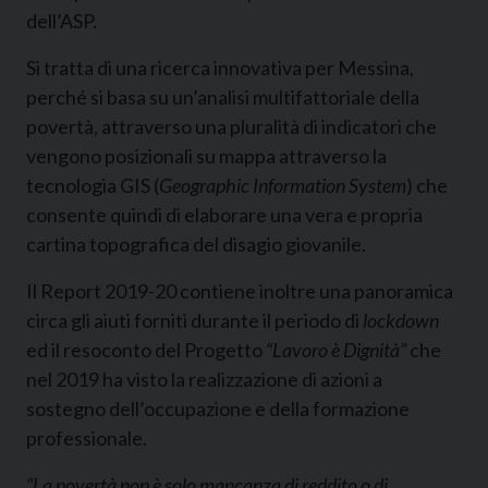
dell’ASP.
Si tratta di una ricerca innovativa per Messina,
perché si basa su un’analisi multifattoriale della
povertà, attraverso una pluralità di indicatori che
vengono posizionali su mappa attraverso la
tecnologia GIS (
Geographic Information System
) che
consente quindi di elaborare una vera e propria
cartina topografica del disagio giovanile.
Il Report 2019-20 contiene inoltre una panoramica
circa gli aiuti forniti durante il periodo di
lockdown
ed il resoconto del Progetto
“Lavoro è Dignità”
che
nel 2019 ha visto la realizzazione di azioni a
sostegno dell’occupazione e della formazione
professionale.
“La povertà non è solo mancanza di reddito o di