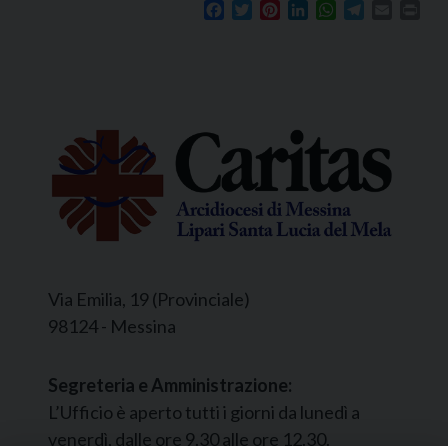
Facebook
Twitter
Pinterest
LinkedIn
WhatsApp
Telegram
Email
Prin
Via Emilia, 19 (Provinciale)
98124 - Messina
Segreteria e Amministrazione:
L’Ufficio è aperto tutti i giorni da lunedì a
venerdì, dalle ore 9.30 alle ore 12.30.