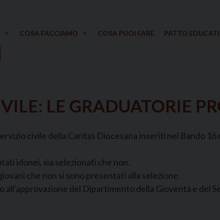
COSA FACCIAMO
COSA PUOI FARE
PATTO EDUCAT
IVILE: LE GRADUATORIE P
rvizio civile della Caritas Diocesana inseriti nel Bando 16 
ati idonei, sia selezionati che non.
giovani che non si sono presentati alla selezione.
 all'approvazione del Dipartimento della Gioventà e del Se