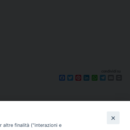
condividi su
Facebook
Twitter
Pinterest
LinkedIn
WhatsApp
Telegram
Email
Prin
Seguici su
e
altre finalità ("interazioni e