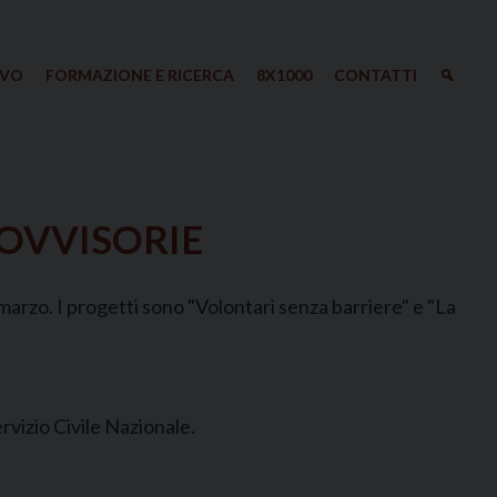
IVO
FORMAZIONE E RICERCA
8X1000
CONTATTI
ROVVISORIE
marzo. I progetti sono "Volontari senza barriere" e "La
rvizio Civile Nazionale.