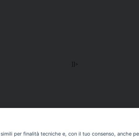
]]>
Segreteria e Amministrazione:
L’Ufficio è aperto tutti i giorni da lunedì a venerdì, dalle or
imili per finalità tecniche e, con il tuo consenso, anche per 
9.30 alle ore 12.30.