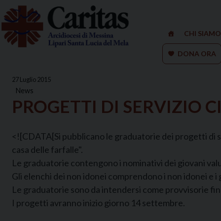
Skip
to
content
CHI SIAMO
DONA ORA
27 Luglio 2015
News
PROGETTI DI SERVIZIO C
<![CDATA[Si pubblicano le graduatorie dei progetti di se
casa delle farfalle".
Le graduatorie contengono i nominativi dei giovani valut
Gli elenchi dei non idonei comprendono i non idonei e i 
Le graduatorie sono da intendersi come provvisorie fino
I progetti avranno inizio giorno 14 settembre.