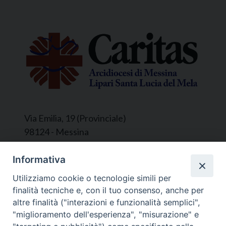
Via Emilia, 19 (Provinciale)
98124 - Messina
Segreteria e Amministrazione:
Informativa
L’Ufficio è aperto tutti i giorni da lunedì a
Utilizziamo cookie o tecnologie simili per
venerdì, dalle ore 9.30 alle ore 12.30.
finalità tecniche e, con il tuo consenso, anche per
Tel. 090.9146045
altre finalità ("interazioni e funzionalità semplici",
mail:
ufficiocaritas@diocesimessina.it
.
"miglioramento dell'esperienza", "misurazione" e