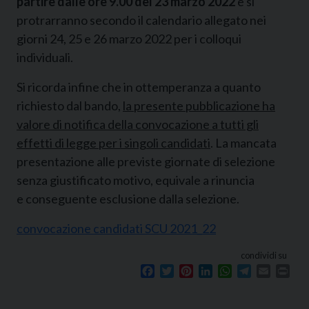
partire dalle ore 9.00 del 23 marzo 2022
e si
protrarranno secondo il calendario allegato nei
giorni 24, 25 e 26 marzo 2022 per i colloqui
individuali.
Si ricorda infine che in ottemperanza a quanto
richiesto dal bando,
la presente pubblicazione ha
valore di notifica della convocazione a tutti gli
effetti di legge per i singoli candidati
. La mancata
presentazione alle previste giornate di selezione
senza giustificato motivo, equivale a rinuncia
e conseguente esclusione dalla selezione.
convocazione candidati SCU 2021_22
condividi su
Facebook
Twitter
Pinterest
LinkedIn
WhatsApp
Telegram
Email
Prin