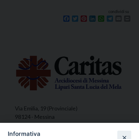
condividi su
Facebook
Twitter
Pinterest
LinkedIn
WhatsApp
Telegram
Email
Prin
Via Emilia, 19 (Provinciale)
98124 - Messina
Segreteria e Amministrazione:
Informativa
L’Ufficio è aperto tutti i giorni da lunedì a