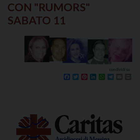
CON "RUMORS"
SABATO 11
condividi su
Facebook
Twitter
Pinterest
LinkedIn
WhatsApp
Telegram
Email
Prin