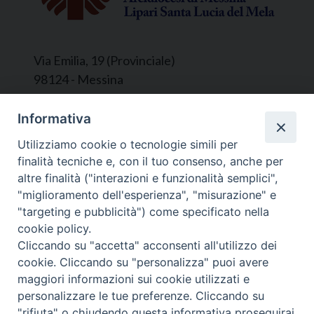
Via Emilia, 19 (Provinciale)
98124 - Messina
Segreteria e Amministrazione:
Informativa
L’Ufficio è aperto tutti i giorni da lunedì a
Utilizziamo cookie o tecnologie simili per
venerdì, dalle ore 9.30 alle ore 12.30.
finalità tecniche e, con il tuo consenso, anche per
Tel. 090.9146045
altre finalità ("interazioni e funzionalità semplici",
mail:
ufficiocaritas@diocesimessina.it
.
"miglioramento dell'esperienza", "misurazione" e
"targeting e pubblicità") come specificato nella
Seguici su
cookie policy.
Cliccando su "accetta" acconsenti all'utilizzo dei
cookie. Cliccando su "personalizza" puoi avere
maggiori informazioni sui cookie utilizzati e
personalizzare le tue preferenze. Cliccando su
© 2022 - 2025 Caritas Arcidiocesi di Messina Lipari
"rifiuta" o chiudendo questa informativa proseguirai