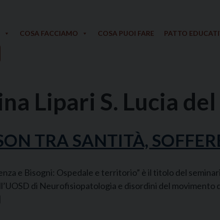
COSA FACCIAMO
COSA PUOI FARE
PATTO EDUCAT
na Lipari S. Lucia de
SON TRA SANTITÀ, SOFFER
za e Bisogni: Ospedale e territorio” è il titolo del seminari
ll’UOSD di Neurofisiopatologia e disordini del movimento del
]