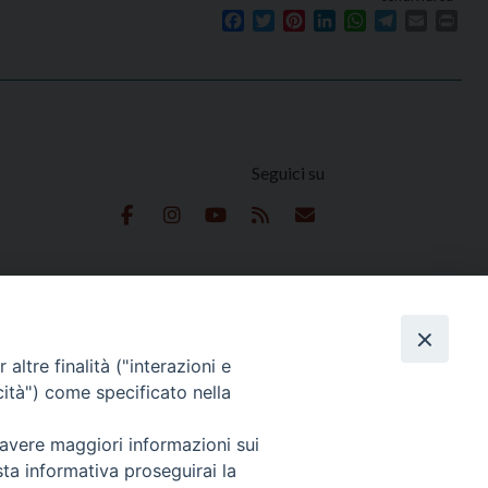
Facebook
Twitter
Pinterest
LinkedIn
WhatsApp
Telegram
Email
Prin
Seguici su
e
altre finalità ("interazioni e
cità") come specificato nella
 avere maggiori informazioni sui
 Reserved | Privacy Policy
sta informativa proseguirai la