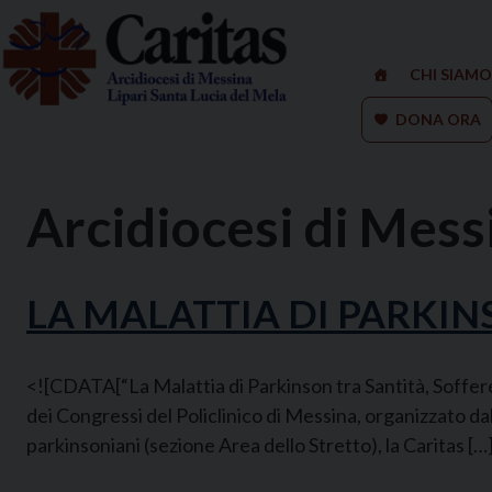
Skip
to
content
CHI SIAMO
DONA ORA
Arcidiocesi di Messi
LA MALATTIA DI PARKIN
<![CDATA[“La Malattia di Parkinson tra Santità, Sofferen
dei Congressi del Policlinico di Messina, organizzato da
parkinsoniani (sezione Area dello Stretto), la Caritas […