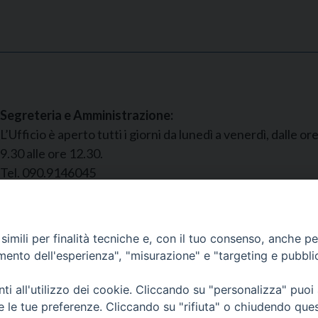
Segreteria e Amministrazione:
L’Ufficio è aperto tutti i giorni da lunedì a venerdì, dalle or
9.30 alle ore 12.30.
Tel. 090.9146045
mail:
ufficiocaritas@diocesimessina.it
.
imili per finalità tecniche e, con il tuo consenso, anche per 
amento dell'esperienza", "misurazione" e "targeting e pubbli
i all'utilizzo dei cookie. Cliccando su "personalizza" puoi
idiocesi di Messina Lipari Santa Lucia del Mela - All Rights
re le tue preferenze. Cliccando su "rifiuta" o chiudendo que