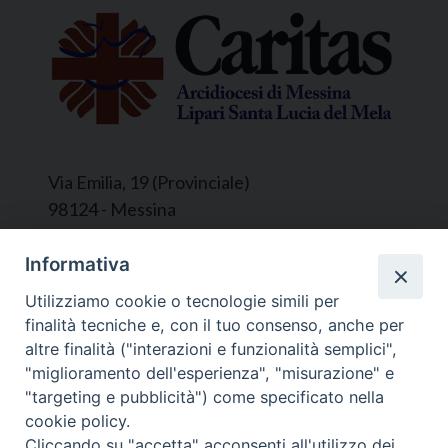
Via Emilia, 19 (Provinciale)
98124 - Messina
Segreteria e Amministrazione:
Informativa
L’Ufficio è aperto tutti i giorni da lunedì a
Utilizziamo cookie o tecnologie simili per
venerdì, dalle ore 9.30 alle ore 12.30.
finalità tecniche e, con il tuo consenso, anche per
Tel. 090.9146045
altre finalità ("interazioni e funzionalità semplici",
mail:
ufficiocaritas@diocesimessina.it
.
"miglioramento dell'esperienza", "misurazione" e
"targeting e pubblicità") come specificato nella
Seguici su
cookie policy.
Cliccando su "accetta" acconsenti all'utilizzo dei