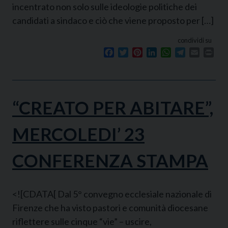
incentrato non solo sulle ideologie politiche dei
candidati a sindaco e ciò che viene proposto per […]
condividi su
Facebook
Twitter
Pinterest
LinkedIn
WhatsApp
Telegram
Email
Prin
“CREATO PER ABITARE”,
MERCOLEDI’ 23
CONFERENZA STAMPA
<![CDATA[ Dal 5° convegno ecclesiale nazionale di
Firenze che ha visto pastori e comunità diocesane
riflettere sulle cinque “vie” – uscire,