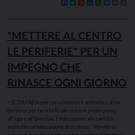
Facebook
Twitter
Pinterest
LinkedIn
WhatsApp
Telegram
Email
Prin
"METTERE AL CENTRO
LE PERIFERIE" PER UN
IMPEGNO CHE
RINASCE OGNI GIORNO
<![CDATA[Un percorso interiore antitetico al far
del bene per farsi belli, allo stare in primo piano,
all’ego e all’ipocrisia. L’educazione alla carità è
anzitutto un’educazione di se stessi. “Renderci
capaci di guardare nelle nostre ‘periferie’ interiori