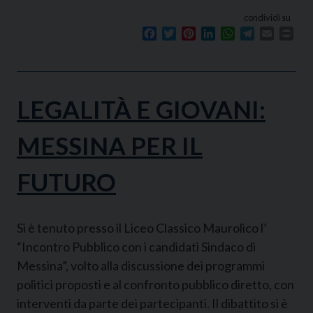
condividi su
Facebook
Twitter
Pinterest
LinkedIn
WhatsApp
Telegram
Email
Prin
LEGALITÀ E GIOVANI:
MESSINA PER IL
FUTURO
Si è tenuto presso il Liceo Classico Maurolico l’
“Incontro Pubblico con i candidati Sindaco di
Messina”, volto alla discussione dei programmi
politici proposti e al confronto pubblico diretto, con
interventi da parte dei partecipanti. Il dibattito si è