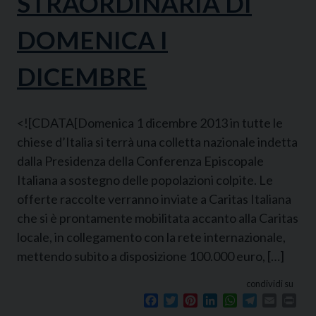
STRAORDINARIA DI
DOMENICA I
DICEMBRE
<![CDATA[Domenica 1 dicembre 2013 in tutte le
chiese d’Italia si terrà una colletta nazionale indetta
dalla Presidenza della Conferenza Episcopale
Italiana a sostegno delle popolazioni colpite. Le
offerte raccolte verranno inviate a Caritas Italiana
che si è prontamente mobilitata accanto alla Caritas
locale, in collegamento con la rete internazionale,
mettendo subito a disposizione 100.000 euro, […]
condividi su
Facebook
Twitter
Pinterest
LinkedIn
WhatsApp
Telegram
Email
Prin