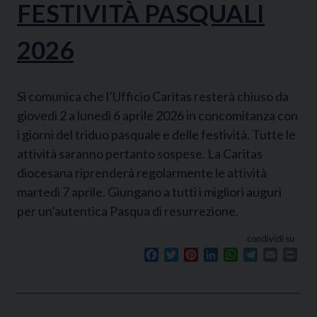
FESTIVITÀ PASQUALI
2026
Si comunica che l’Ufficio Caritas resterà chiuso da
giovedì 2 a lunedì 6 aprile 2026 in concomitanza con
i giorni del triduo pasquale e delle festività. Tutte le
attività saranno pertanto sospese. La Caritas
diocesana riprenderà regolarmente le attività
martedì 7 aprile. Giungano a tutti i migliori auguri
per un’autentica Pasqua di resurrezione.
condividi su
Facebook
Twitter
Pinterest
LinkedIn
WhatsApp
Telegram
Email
Prin