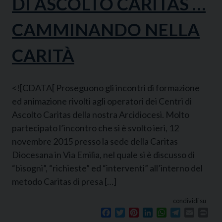
DI ASCOLTO CARITAS …
CAMMINANDO NELLA
CARITÀ
<![CDATA[ Proseguono gli incontri di formazione
ed animazione rivolti agli operatori dei Centri di
Ascolto Caritas della nostra Arcidiocesi. Molto
partecipato l’incontro che si è svolto ieri, 12
novembre 2015 presso la sede della Caritas
Diocesana in Via Emilia, nel quale si è discusso di
“bisogni”, “richieste” ed “interventi” all’interno del
metodo Caritas di presa […]
condividi su
Facebook
Twitter
Pinterest
LinkedIn
WhatsApp
Telegram
Email
Prin