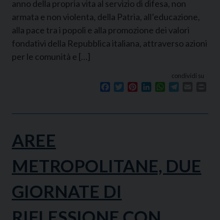
anno della propria vita al servizio di difesa, non
armata e non violenta, della Patria, all’educazione,
alla pace tra i popoli e alla promozione dei valori
fondativi della Repubblica italiana, attraverso azioni
per le comunità e […]
condividi su
Facebook
Twitter
Pinterest
LinkedIn
WhatsApp
Telegram
Email
Prin
AREE
METROPOLITANE, DUE
GIORNATE DI
RIFLESSIONE CON