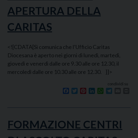
APERTURA DELLA
CARITAS
<![CDATA[Si comunica che l’Ufficio Caritas
Diocesana è aperto nei giorni di lunedì, martedi,
giovedì e venerdi dalle ore 9.30 alle ore 12.30, il
mercoledì dalle ore 10.30 alle ore 12.30. ]]>
condividi su
Facebook
Twitter
Pinterest
LinkedIn
WhatsApp
Telegram
Email
Prin
FORMAZIONE CENTRI