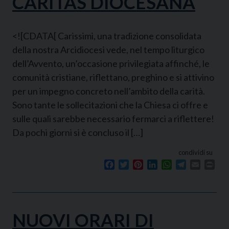
CARITAS DIOCESANA
<![CDATA[ Carissimi, una tradizione consolidata
della nostra Arcidiocesi vede, nel tempo liturgico
dell’Avvento, un’occasione privilegiata affinché, le
comunità cristiane, riflettano, preghino e si attivino
per un impegno concreto nell’ambito della carità.
Sono tante le sollecitazioni che la Chiesa ci offre e
sulle quali sarebbe necessario fermarci a riflettere!
Da pochi giorni si è concluso il […]
condividi su
Facebook
Twitter
Pinterest
LinkedIn
WhatsApp
Telegram
Email
Prin
NUOVI ORARI DI