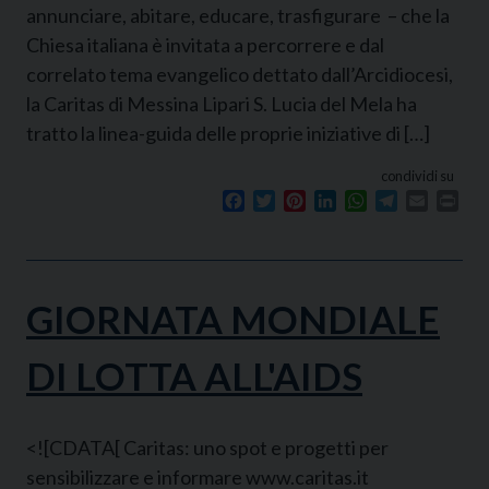
annunciare, abitare, educare, trasfigurare – che la
Chiesa italiana è invitata a percorrere e dal
correlato tema evangelico dettato dall’Arcidiocesi,
la Caritas di Messina Lipari S. Lucia del Mela ha
tratto la linea-guida delle proprie iniziative di […]
condividi su
Facebook
Twitter
Pinterest
LinkedIn
WhatsApp
Telegram
Email
Prin
GIORNATA MONDIALE
DI LOTTA ALL'AIDS
<![CDATA[ Caritas: uno spot e progetti per
sensibilizzare e informare www.caritas.it