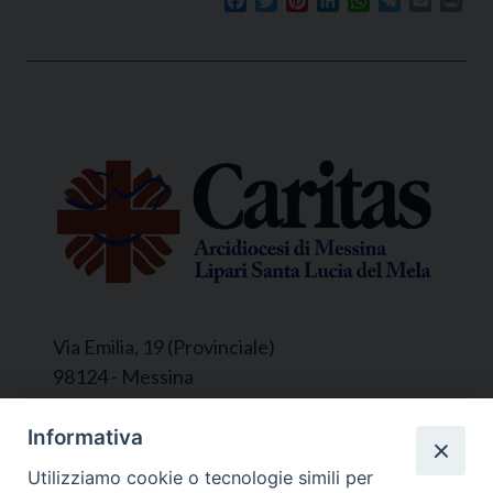
Facebook
Twitter
Pinterest
LinkedIn
WhatsApp
Telegram
Email
Prin
Via Emilia, 19 (Provinciale)
98124 - Messina
Segreteria e Amministrazione:
Informativa
L’Ufficio è aperto tutti i giorni da lunedì a
Utilizziamo cookie o tecnologie simili per
venerdì, dalle ore 9.30 alle ore 12.30.