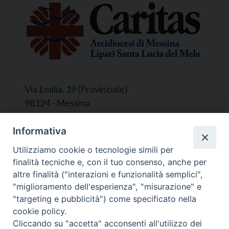
Via Emilia, 19 (Provinciale)
98124 - Messina
Segreteria e Amministrazione:
Informativa
L’Ufficio è aperto tutti i giorni da lunedì a
Utilizziamo cookie o tecnologie simili per
venerdì, dalle ore 9.30 alle ore 12.30.
finalità tecniche e, con il tuo consenso, anche per
Tel. 090.9146045
altre finalità ("interazioni e funzionalità semplici",
mail:
ufficiocaritas@diocesimessina.it
.
"miglioramento dell'esperienza", "misurazione" e
"targeting e pubblicità") come specificato nella
Seguici su
cookie policy.
Cliccando su "accetta" acconsenti all'utilizzo dei