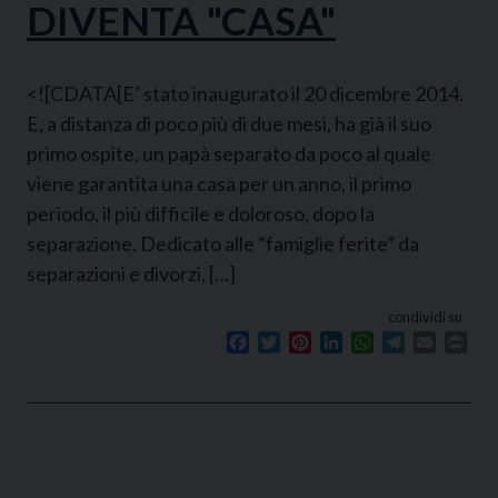
DIVENTA "CASA"
<![CDATA[E’ stato inaugurato il 20 dicembre 2014.
E, a distanza di poco più di due mesi, ha già il suo
primo ospite, un papà separato da poco al quale
viene garantita una casa per un anno, il primo
periodo, il più difficile e doloroso, dopo la
separazione. Dedicato alle “famiglie ferite” da
separazioni e divorzi, […]
condividi su
Facebook
Twitter
Pinterest
LinkedIn
WhatsApp
Telegram
Email
Prin