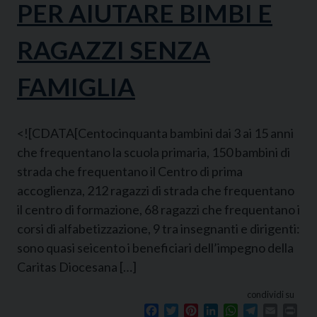
PER AIUTARE BIMBI E
RAGAZZI SENZA
FAMIGLIA
<![CDATA[Centocinquanta bambini dai 3 ai 15 anni
che frequentano la scuola primaria, 150 bambini di
strada che frequentano il Centro di prima
accoglienza, 212 ragazzi di strada che frequentano
il centro di formazione, 68 ragazzi che frequentano i
corsi di alfabetizzazione, 9 tra insegnanti e dirigenti:
sono quasi seicento i beneficiari dell’impegno della
Caritas Diocesana […]
condividi su
Facebook
Twitter
Pinterest
LinkedIn
WhatsApp
Telegram
Email
Prin