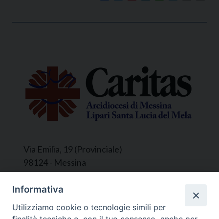
Via Emilia, 19 (Provinciale)
98124 - Messina
Segreteria e Amministrazione:
Informativa
L’Ufficio è aperto tutti i giorni da lunedì a
Utilizziamo cookie o tecnologie simili per
venerdì, dalle ore 9.30 alle ore 12.30.