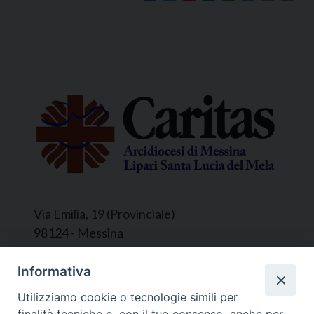
Via Emilia, 19 (Provinciale)
98124 - Messina
Segreteria e Amministrazione:
Informativa
L’Ufficio è aperto tutti i giorni da lunedì a
Utilizziamo cookie o tecnologie simili per
venerdì, dalle ore 9.30 alle ore 12.30.