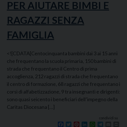
PER AIUTARE BIMBI E
RAGAZZI SENZA
FAMIGLIA
<![CDATA[Centocinquanta bambini dai 3 ai 15 anni
che frequentano la scuola primaria, 150 bambini di
strada che frequentano il Centro di prima
accoglienza, 212 ragazzi di strada che frequentano
il centro di formazione, 68 ragazzi che frequentano i
corsi di alfabetizzazione, 9 tra insegnanti e dirigenti:
sono quasi seicento i beneficiari dell’impegno della
Caritas Diocesana […]
condividi su
Facebook
Twitter
Pinterest
LinkedIn
WhatsApp
Telegram
Email
Prin