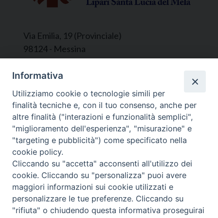
Via Emilia, 19 (Provinciale)
98124 - Messina
Segreteria e Amministrazione:
Informativa
L’Ufficio è aperto tutti i giorni da lunedì a
Utilizziamo cookie o tecnologie simili per
venerdì, dalle ore 9.30 alle ore 12.30.
finalità tecniche e, con il tuo consenso, anche per
Tel. 090.9146045
altre finalità ("interazioni e funzionalità semplici",
mail:
ufficiocaritas@diocesimessina.it
.
"miglioramento dell'esperienza", "misurazione" e
"targeting e pubblicità") come specificato nella
Seguici su
cookie policy.
Cliccando su "accetta" acconsenti all'utilizzo dei
cookie. Cliccando su "personalizza" puoi avere
maggiori informazioni sui cookie utilizzati e
personalizzare le tue preferenze. Cliccando su
© 2022 - 2025 Caritas Arcidiocesi di Messina Lipari
"rifiuta" o chiudendo questa informativa proseguirai
Santa Lucia del Mela - All Rights Reserved | Privacy