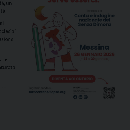
tà, un
ità.
ni
clesiali
casione
lare,
maturata
re il