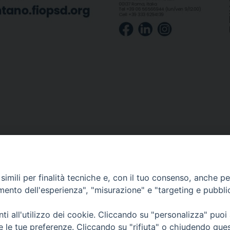
Segreteria e Amministrazione:
L’Ufficio è aperto tutti i giorni da lunedì a venerdì, dalle or
imili per finalità tecniche e, con il tuo consenso, anche per 
9.30 alle ore 12.30.
amento dell'esperienza", "misurazione" e "targeting e pubbli
Tel. 090.9146045
mail:
ufficiocaritas@diocesimessina.it
.
i all'utilizzo dei cookie. Cliccando su "personalizza" puoi
re le tue preferenze. Cliccando su "rifiuta" o chiudendo que