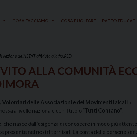
COSA FACCIAMO
COSA PUOI FARE
PATTO EDUCAT
vazione dell'ISTAT affidata alla fio.PSD
NVITO ALLA COMUNITÀ ECC
DIMORA
, Volontari delle Associazioni e dei Movimenti laicali
a
ssa a livello nazionale con il titolo
“Tutti Contano”
.
ale, che nasce dall’esigenza di conoscere in modo più attento
e presente nei nostri territori. La conta delle persone sen