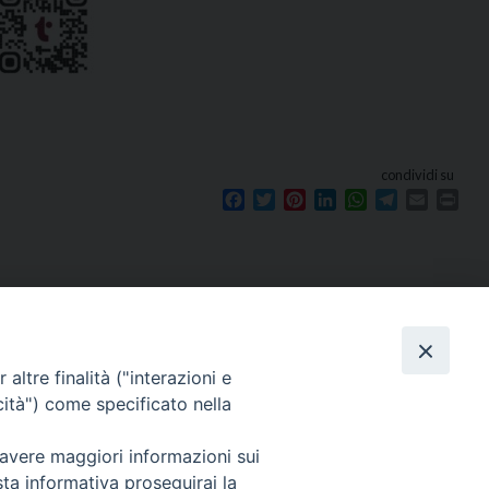
condividi su
Facebook
Twitter
Pinterest
LinkedIn
WhatsApp
Telegram
Email
Prin
Seguici su
e
altre finalità ("interazioni e
cità") come specificato nella
 avere maggiori informazioni sui
sta informativa proseguirai la