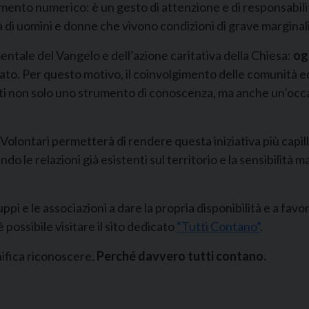
mento numerico: è un gesto di attenzione e di responsabili
ità di uomini e donne che vivono condizioni di grave marginal
ntale del Vangelo e dell’azione caritativa della Chiesa:
og
ato. Per questo motivo, il coinvolgimento delle comunità ec
iventi non solo uno strumento di conoscenza, ma anche un’oc
 Volontari permetterà di rendere questa iniziativa più capil
o le relazioni già esistenti sul territorio e la sensibilità 
i e le associazioni a dare la propria disponibilità e a favori
possibile visitare il sito dedicato
“Tutti Contano”
.
ifica riconoscere.
Perché davvero tutti contano.