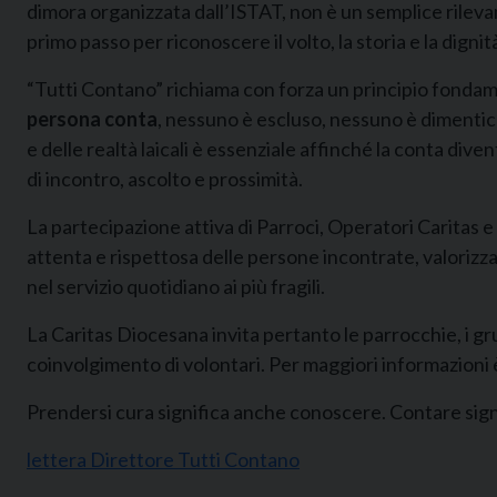
dimora organizzata dall’ISTAT, non è un semplice rileva
primo passo per riconoscere il volto, la storia e la dign
“Tutti Contano” richiama con forza un principio fondame
persona conta
, nessuno è escluso, nessuno è dimentic
e delle realtà laicali è essenziale affinché la conta d
di incontro, ascolto e prossimità.
La partecipazione attiva di Parroci, Operatori Caritas e
attenta e rispettosa delle persone incontrate, valorizzand
nel servizio quotidiano ai più fragili.
La Caritas Diocesana invita pertanto le parrocchie, i grupp
coinvolgimento di volontari. Per maggiori informazioni è 
Prendersi cura significa anche conoscere. Contare sign
lettera Direttore Tutti Contano