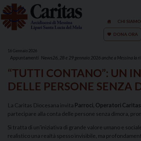
Skip
to
content
CHI SIAMO
DONA ORA
16 Gennaio 2026
Appuntamenti
News
26, 28 e 29 gennaio 2026 anche a Messina la rile
“TUTTI CONTANO”: UN I
DELLE PERSONE SENZA 
La Caritas Diocesana invita
Parroci, Operatori Caritas
partecipare alla conta delle persone senza dimora, promo
Si tratta di un’iniziativa di grande valore umano e soci
realistico una realtà spesso invisibile, ma profondament