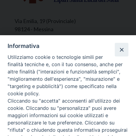
Via Emilia, 19 (Provinciale)
98124 - Messina
Segreteria e Amministrazione:
Informativa
L’Ufficio è aperto tutti i giorni da lunedì a
Utilizziamo cookie o tecnologie simili per
venerdì, dalle ore 9.30 alle ore 12.30.
finalità tecniche e, con il tuo consenso, anche per
Tel. 090.9146045
altre finalità ("interazioni e funzionalità semplici",
mail:
ufficiocaritas@diocesimessina.it
.
"miglioramento dell'esperienza", "misurazione" e
"targeting e pubblicità") come specificato nella
Seguici su
cookie policy.
Cliccando su "accetta" acconsenti all'utilizzo dei
cookie. Cliccando su "personalizza" puoi avere
maggiori informazioni sui cookie utilizzati e
personalizzare le tue preferenze. Cliccando su
© 2022 - 2025 Caritas Arcidiocesi di Messina Lipari
"rifiuta" o chiudendo questa informativa proseguirai
Santa Lucia del Mela - All Rights Reserved | Privacy