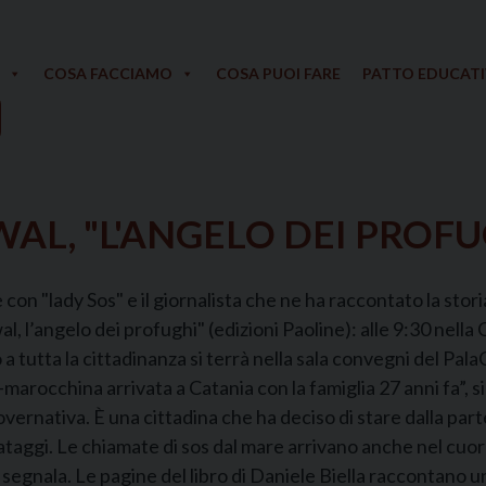
COSA FACCIAMO
COSA PUOI FARE
PATTO EDUCAT
AL, "L'ANGELO DEI PROFU
 "lady Sos" e il giornalista che ne ha raccontato la stori
l, l’angelo dei profughi" (edizioni Paoline): alle 9:30 nella 
a tutta la cittadinanza si terrà nella sala convegni del Pala
marocchina arrivata a Catania con la famiglia 27 anni fa”, 
vernativa. È una cittadina che ha deciso di stare dalla part
vataggi. Le chiamate di sos dal mare arrivano anche nel cuor
 segnala. Le pagine del libro di Daniele Biella raccontano u