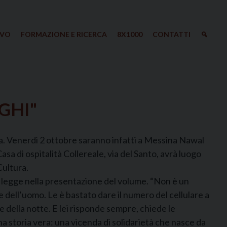
IVO
FORMAZIONE E RICERCA
8X1000
CONTATTI
GHI"
a. Venerdì 2 ottobre saranno infatti a Messina Nawal
Casa di ospitalità Collereale, via del Santo, avrà luogo
Cultura.
si legge nella presentazione del volume. “Non è un
e dell’uomo. Le è bastato dare il numero del cellulare a
e della notte. E lei risponde sempre, chiede le
na storia vera: una vicenda di solidarietà che nasce da