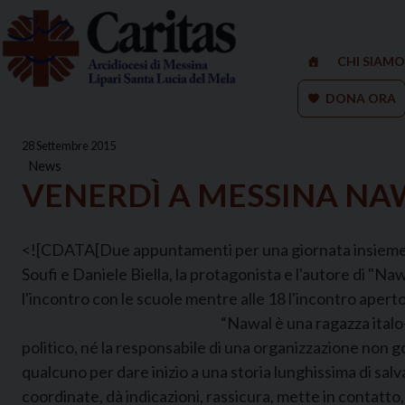
Skip
to
content
CHI SIAMO
DONA ORA
28 Settembre 2015
News
VENERDÌ A MESSINA NAW
<![CDATA[Due appuntamenti per una giornata insieme con
Soufi e Daniele Biella, la protagonista e l'autore di "Nawa
l'incontro con le scuole mentre alle 18 l'incontro aperto 
“Nawal è una ragazza italo-
politico, né la responsabile di una organizzazione non go
qualcuno per dare inizio a una storia lunghissima di sal
coordinate, dà indicazioni, rassicura, mette in contatto,