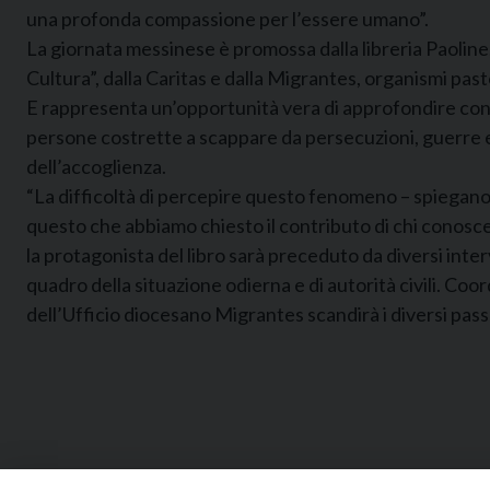
una profonda compassione per l’essere umano”.
La giornata messinese è promossa dalla libreria Paoline,
Cultura”, dalla Caritas e dalla Migrantes, organismi pasto
E rappresenta un’opportunità vera di approfondire co
persone costrette a scappare da persecuzioni, guerre e v
dell’accoglienza.
“La difficoltà di percepire questo fenomeno – spiegano gli
questo che abbiamo chiesto il contributo di chi conosce 
la protagonista del libro sarà preceduto da diversi inter
quadro della situazione odierna e di autorità civili. Co
dell’Ufficio diocesano Migrantes scandirà i diversi pass