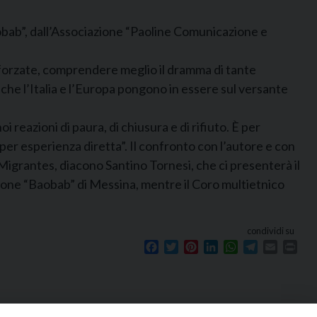
Baobab”, dall’Associazione “Paoline Comunicazione e
forzate, comprendere meglio il dramma di tante
che l’Italia e l’Europa pongono in essere sul versante
 reazioni di paura, di chiusura e di rifiuto. È per
per esperienza diretta”. Il confronto con l’autore e con
o Migrantes, diacono Santino Tornesi, che ci presenterà il
azione “Baobab” di Messina, mentre il Coro multietnico
condividi su
Facebook
Twitter
Pinterest
LinkedIn
WhatsApp
Telegram
Email
Prin