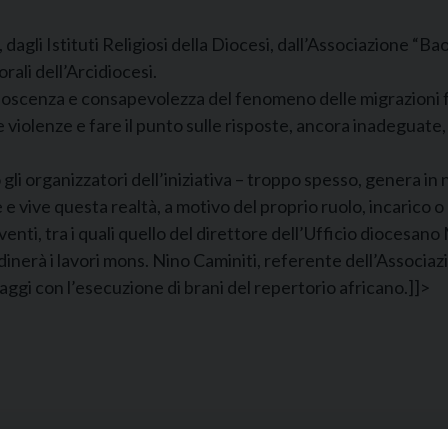
 dagli Istituti Religiosi della Diocesi, dall’Associazione “
rali dell’Arcidiocesi.
noscenza e consapevolezza del fenomeno delle migrazioni 
iolenze e fare il punto sulle risposte, ancora inadeguate, 
 organizzatori dell’iniziativa – troppo spesso, genera in noi
e vive questa realtà, a motivo del proprio ruolo, incarico o 
venti, tra i quali quello del direttore dell’Ufficio diocesan
ordinerà i lavori mons. Nino Caminiti, referente dell’Associ
aggi con l’esecuzione di brani del repertorio africano.]]>