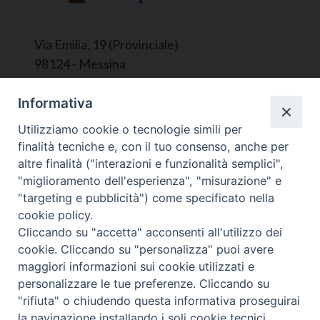
Via Emilia, 19 (Provinciale)
98124 - Messina
Segreteria e Amministrazione:
Informativa
L’Ufficio è aperto tutti i giorni da lunedì a
Utilizziamo cookie o tecnologie simili per
venerdì, dalle ore 9.30 alle ore 12.30.
finalità tecniche e, con il tuo consenso, anche per
Tel. 090.9146045
altre finalità ("interazioni e funzionalità semplici",
mail:
ufficiocaritas@diocesimessina.it
.
"miglioramento dell'esperienza", "misurazione" e
"targeting e pubblicità") come specificato nella
Seguici su
cookie policy.
Cliccando su "accetta" acconsenti all'utilizzo dei
cookie. Cliccando su "personalizza" puoi avere
maggiori informazioni sui cookie utilizzati e
personalizzare le tue preferenze. Cliccando su
© 2022 - 2025 Caritas Arcidiocesi di Messina Lipari
"rifiuta" o chiudendo questa informativa proseguirai
Santa Lucia del Mela - All Rights Reserved | Privacy
la navigazione installando i soli cookie tecnici.