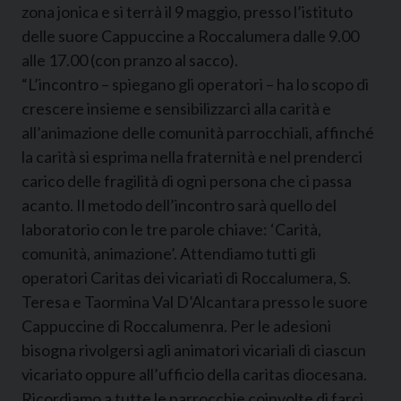
zona jonica e si terrà il 9 maggio, presso l’istituto
delle suore Cappuccine a Roccalumera dalle 9.00
alle 17.00 (con pranzo al sacco).
“L’incontro – spiegano gli operatori – ha lo scopo di
crescere insieme e sensibilizzarci alla carità e
all’animazione delle comunità parrocchiali, affinché
la carità si esprima nella fraternità e nel prenderci
carico delle fragilità di ogni persona che ci passa
acanto. Il metodo dell’incontro sarà quello del
laboratorio con le tre parole chiave: ‘Carità,
comunità, animazione’. Attendiamo tutti gli
operatori Caritas dei vicariati di Roccalumera, S.
Teresa e Taormina Val D’Alcantara presso le suore
Cappuccine di Roccalumenra. Per le adesioni
bisogna rivolgersi agli animatori vicariali di ciascun
vicariato oppure all’ufficio della caritas diocesana.
Ricordiamo a tutte le parrocchie coinvolte di farci