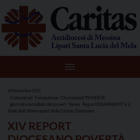
Skip
to
content
10 Novembre 2025
Comunicati
Formazione / Documenti
"POVERTA'
giornata mondiale dei poveri
News
Report
DISARMANTI" è il
titolo dell'ultimo report della Caritas Diocesana
XIV REPORT
DIOCESANO POVERTÀ