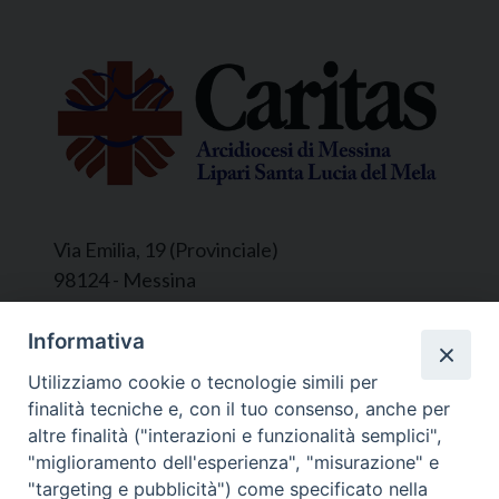
Via Emilia, 19 (Provinciale)
98124 - Messina
Segreteria e Amministrazione:
Informativa
L’Ufficio è aperto tutti i giorni da lunedì a
Utilizziamo cookie o tecnologie simili per
venerdì, dalle ore 9.30 alle ore 12.30.
finalità tecniche e, con il tuo consenso, anche per
Tel. 090.9146045
altre finalità ("interazioni e funzionalità semplici",
mail:
ufficiocaritas@diocesimessina.it
.
"miglioramento dell'esperienza", "misurazione" e
"targeting e pubblicità") come specificato nella
Seguici su