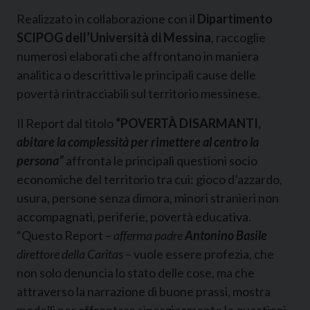
Realizzato in collaborazione con il
Dipartimento
SCIPOG dell’Università di Messina
, raccoglie
numerosi elaborati che affrontano in maniera
analitica o descrittiva le principali cause delle
povertà rintracciabili sul territorio messinese.
Il Report dal titolo
“POVERTÀ DISARMANTI,
abitare la complessità per rimettere al centro la
persona”
affronta le principali questioni socio
economiche del territorio tra cui: gioco d’azzardo,
usura, persone senza dimora, minori stranieri non
accompagnati, periferie, povertà educativa.
“Questo Report –
afferma padre
Antonino Basile
direttore della Caritas
– vuole essere profezia, che
non solo denuncia lo stato delle cose, ma che
attraverso la narrazione di buone prassi, mostra
modelli per affrontare sinergicamente le questioni.