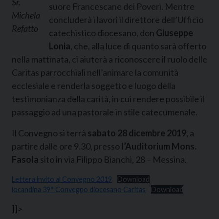
Sr.
suore Francescane dei Poveri. Mentre
Michela
concluderà i lavori il direttore dell’Ufficio
Refatto
catechistico diocesano, don
Giuseppe
Lonia
, che, alla luce di quanto sarà offerto
nella mattinata, ci aiuterà a riconoscere il ruolo delle
Caritas parrocchiali nell’animare la comunità
ecclesiale e renderla soggetto e luogo della
testimonianza della carità, in cui rendere possibile il
passaggio ad una pastorale in stile catecumenale.
Il Convegno si terrà
sabato 28 dicembre
2019
, a
partire dalle ore 9.30, presso
l’Auditorium Mons.
Fasola
sito in via Filippo Bianchi, 28 – Messina.
Lettera invito al Convegno 2019
Download
locandina 39° Convegno diocesano Caritas
Download
]]>