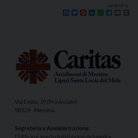
condividi su
Facebook
Twitter
Pinterest
LinkedIn
WhatsApp
Telegram
Email
Prin
Via Emilia, 19 (Provinciale)
98124 - Messina
Segreteria e Amministrazione:
L’Ufficio è aperto tutti i giorni da lunedì a