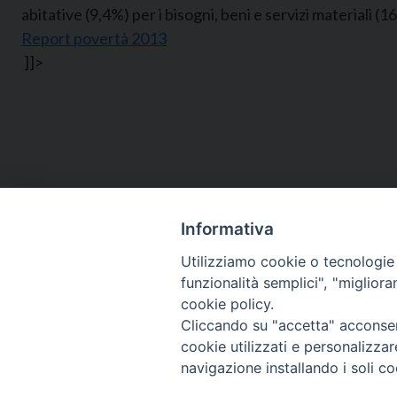
abitative (9,4%) per i bisogni, beni e servizi materiali (1
Report povertà 2013
]]>
Informativa
Utilizziamo cookie o tecnologie s
funzionalità semplici", "miglior
cookie policy.
Cliccando su "accetta" acconsent
Via Emilia, 19 (Provinciale)
cookie utilizzati e personalizza
98124 - Messina
navigazione installando i soli co