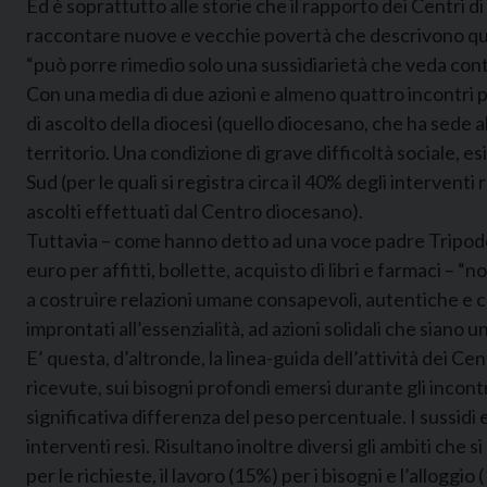
Ed è soprattutto alle storie che il rapporto dei Centri di
raccontare nuove e vecchie povertà che descrivono que
“può porre rimedio solo una sussidiarietà che veda contr
Con una media di due azioni e almeno quattro incontri pe
di ascolto della diocesi (quello diocesano, che ha sede all
territorio. Una condizione di grave difficoltà sociale, 
Sud (per le quali si registra circa il 40% degli interven
ascolti effettuati dal Centro diocesano).
Tuttavia – come hanno detto ad una voce padre Tripod
euro per affitti, bollette, acquisto di libri e farmaci – 
a costruire relazioni umane consapevoli, autentiche e cap
improntati all’essenzialità, ad azioni solidali che sian
E’ questa, d’altronde, la linea-guida dell’attività dei Ce
ricevute, sui bisogni profondi emersi durante gli incont
significativa differenza del peso percentuale. I sussidi 
interventi resi. Risultano inoltre diversi gli ambiti che s
per le richieste, il lavoro (15%) per i bisogni e l’allogg