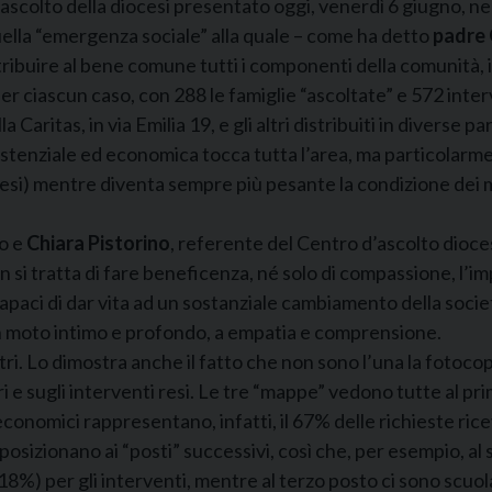
 ascolto della diocesi presentato oggi, venerdì 6 giugno, nel
lla “emergenza sociale” alla quale – come ha detto
padre
ibuire al bene comune tutti i componenti della comunità, i 
r ciascun caso, con 288 le famiglie “ascoltate” e 572 interv
a Caritas, in via Emilia 19, e gli altri distribuiti in diverse
esistenziale ed economica tocca tutta l’area, ma particolarm
ti resi) mentre diventa sempre più pesante la condizione dei
o e
Chiara Pistorino
, referente del Centro d’ascolto dioce
“non si tratta di fare beneficenza, né solo di compassione, l
aci di dar vita ad un sostanziale cambiamento della società”,
o un moto intimo e profondo, a empatia e comprensione.
ntri. Lo dimostra anche il fatto che non sono l’una la fotocop
ri e sugli interventi resi. Le tre “mappe” vedono tutte al 
economici rappresentano, infatti, il 67% delle richieste rice
i posizionano ai “posti” successivi, così che, per esempio, al
io (18%) per gli interventi, mentre al terzo posto ci sono scu