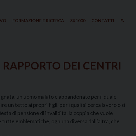
IVO
FORMAZIONE E RICERCA
8X1000
CONTATTI
L RAPPORTO DEI CENTRI
agnata, un uomo malato e abbandonato per il quale
un tetto ai propri figli, per i quali si cerca lavoro o si
sta di pensione di invalidità, la coppia che vuole
rie tutte emblematiche, ognuna diversa dall’altra, che