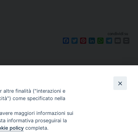
condividi su
Facebook
Twitter
Pinterest
LinkedIn
WhatsApp
Telegram
Email
Prin
Seguici su
e
altre finalità ("interazioni e
cità") come specificato nella
 avere maggiori informazioni sui
sta informativa proseguirai la
kie policy
completa.