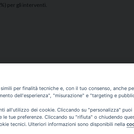
6%) per gli interventi.
Segreteria e Amministrazione:
L’Ufficio è aperto tutti i giorni da lunedì a venerdì, dalle or
imili per finalità tecniche e, con il tuo consenso, anche per 
9.30 alle ore 12.30.
amento dell'esperienza", "misurazione" e "targeting e pubbli
Tel. 090.9146045
mail:
ufficiocaritas@diocesimessina.it
.
i all'utilizzo dei cookie. Cliccando su "personalizza" puoi
re le tue preferenze. Cliccando su "rifiuta" o chiudendo que
okie tecnici. Ulteriori informazioni sono disponibili nella
coo