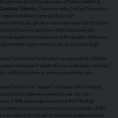
la Giornata di verifica annuale, affida il compito di
 Gaetano Tripodo
, Direttore della Caritas Diocesana –
soggetti pubblici come quelli privati”.
enti effettuati, gli oltre cento operatori dei 22 Centri
 parrocchie) hanno cognizione della situazione del
ente disagiata è la condizione delle famiglie di Messina
 migranti (che rappresentano più di un quinto degli
sano, Centro che ha donato in un anno più di 110 mila
’impegno necessario è quello di una condivisione che miri
 a stili di vita diversi, meno consumistici, più
ia dell’altra le tre “mappe” costruite sulle richieste
primo posto il problema economico, ma con una
vute, il 40% dei bisogni emersi e il 44,67% degli
 secondo posto ci sono i beni e servizi materiali, (10%)
ola e istruzione (6,5%) per le richieste, problematiche