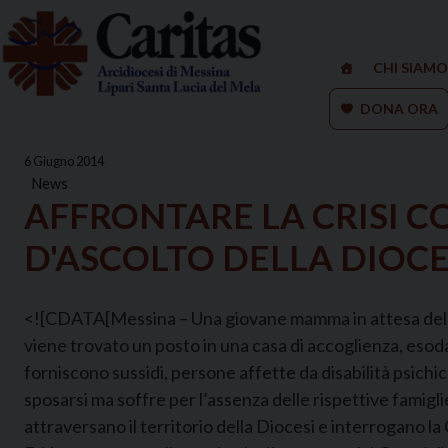
Skip
to
content
CHI SIAMO
DONA ORA
6 Giugno 2014
News
AFFRONTARE LA CRISI C
D'ASCOLTO DELLA DIOCE
<![CDATA[Messina – Una giovane mamma in attesa del se
viene trovato un posto in una casa di accoglienza, esodati 
forniscono sussidi, persone affette da disabilità psichi
sposarsi ma soffre per l’assenza delle rispettive famigli
attraversano il territorio della Diocesi e interrogano la 