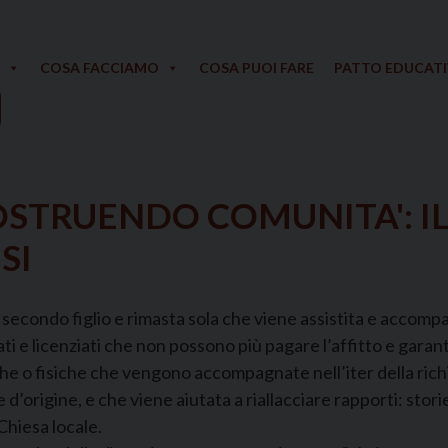
COSA FACCIAMO
COSA PUOI FARE
PATTO EDUCAT
OSTRUENDO COMUNITA': I
SI
condo figlio e rimasta sola che viene assistita e accomp
e licenziati che non possono più pagare l’affitto e garantire 
che o fisiche che vengono accompagnate nell’iter della richie
e d’origine, e che viene aiutata a riallacciare rapporti: sto
Chiesa locale.