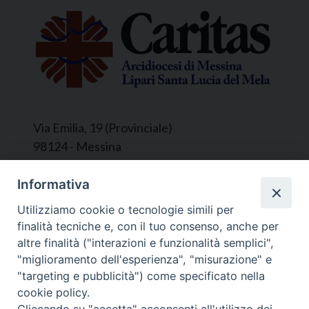
Via Emilia, 19 (Provinciale)
98124 - Messina
Segreteria e Amministrazione:
Informativa
L’Ufficio è aperto tutti i giorni da lunedì a
Utilizziamo cookie o tecnologie simili per
venerdì, dalle ore 9.30 alle ore 12.30.
finalità tecniche e, con il tuo consenso, anche per
Tel. 090.9146045
altre finalità ("interazioni e funzionalità semplici",
mail:
ufficiocaritas@diocesimessina.it
.
"miglioramento dell'esperienza", "misurazione" e
"targeting e pubblicità") come specificato nella
Seguici su
cookie policy.