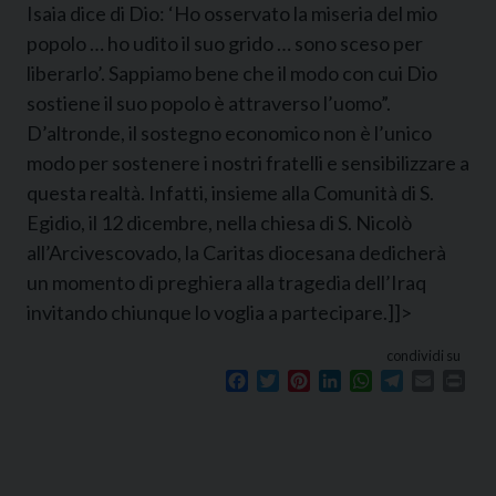
Isaia dice di Dio: ‘Ho osservato la miseria del mio
popolo … ho udito il suo grido … sono sceso per
liberarlo’. Sappiamo bene che il modo con cui Dio
sostiene il suo popolo è attraverso l’uomo”.
D’altronde, il sostegno economico non è l’unico
modo per sostenere i nostri fratelli e sensibilizzare a
questa realtà. Infatti, insieme alla Comunità di S.
Egidio, il 12 dicembre, nella chiesa di S. Nicolò
all’Arcivescovado, la Caritas diocesana dedicherà
un momento di preghiera alla tragedia dell’Iraq
invitando chiunque lo voglia a partecipare.]]>
condividi su
Facebook
Twitter
Pinterest
LinkedIn
WhatsApp
Telegram
Email
Prin