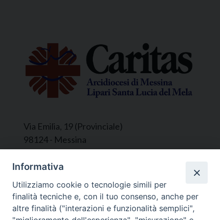
Via Emilia, 19 (Provinciale)
98124 - Messina
Segreteria e Amministrazione:
Informativa
L’Ufficio è aperto tutti i giorni da lunedì a
Utilizziamo cookie o tecnologie simili per
venerdì, dalle ore 9.30 alle ore 12.30.
finalità tecniche e, con il tuo consenso, anche per
Tel. 090.9146045
altre finalità ("interazioni e funzionalità semplici",
mail:
ufficiocaritas@diocesimessina.it
.