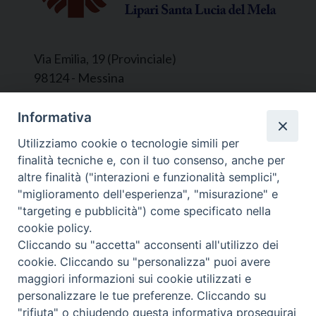
Via Emilia, 19 (Provinciale)
98124 - Messina
Segreteria e Amministrazione:
Informativa
L’Ufficio è aperto tutti i giorni da lunedì a
Utilizziamo cookie o tecnologie simili per
venerdì, dalle ore 9.30 alle ore 12.30.
finalità tecniche e, con il tuo consenso, anche per
Tel. 090.9146045
altre finalità ("interazioni e funzionalità semplici",
mail:
ufficiocaritas@diocesimessina.it
.
"miglioramento dell'esperienza", "misurazione" e
"targeting e pubblicità") come specificato nella
Seguici su
cookie policy.
Cliccando su "accetta" acconsenti all'utilizzo dei
cookie. Cliccando su "personalizza" puoi avere
maggiori informazioni sui cookie utilizzati e
personalizzare le tue preferenze. Cliccando su
© 2022 - 2025 Caritas Arcidiocesi di Messina Lipari
"rifiuta" o chiudendo questa informativa proseguirai