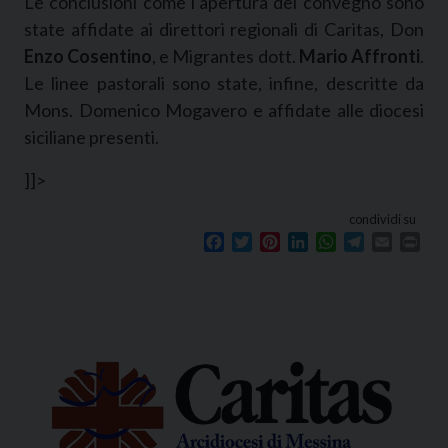
Le conclusioni come l’apertura del convegno sono
state affidate ai direttori regionali di Caritas, Don
Enzo
Cosentino
, e Migrantes dott.
Mario Affronti
.
Le linee pastorali sono state, infine, descritte da
Mons. Domenico Mogavero e affidate alle diocesi
siciliane presenti.
]]>
condividi su
Facebook
Twitter
Pinterest
LinkedIn
WhatsApp
Telegram
Email
Prin