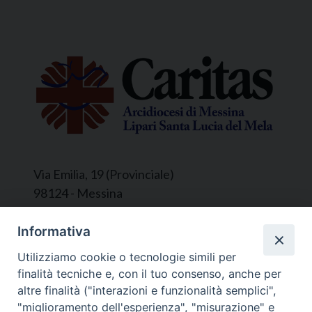
Via Emilia, 19 (Provinciale)
98124 - Messina
Segreteria e Amministrazione:
Informativa
L’Ufficio è aperto tutti i giorni da lunedì a
Utilizziamo cookie o tecnologie simili per
venerdì, dalle ore 9.30 alle ore 12.30.
finalità tecniche e, con il tuo consenso, anche per
Tel. 090.9146045
altre finalità ("interazioni e funzionalità semplici",
mail:
ufficiocaritas@diocesimessina.it
.
"miglioramento dell'esperienza", "misurazione" e