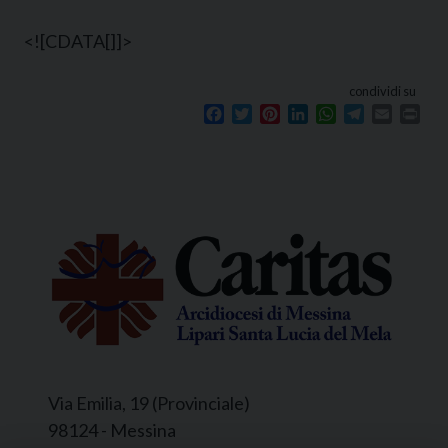
<![CDATA[
]]>
condividi su
Facebook
Twitter
Pinterest
LinkedIn
WhatsApp
Telegram
Email
Prin
Via Emilia, 19 (Provinciale)
98124 - Messina