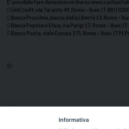
E’ possibile fare donazioni on line su www.caritasitali
 UniCredit, via Taranto 49, Roma – Iban: IT 88 U 0
 Banca Prossima, piazza della Libertà 13, Roma – I
 Banca Popolare Etica, via Parigi 17, Roma – Iban:
 Banco Posta, viale Europa 175, Roma – Iban: IT91
]]>
Informativa