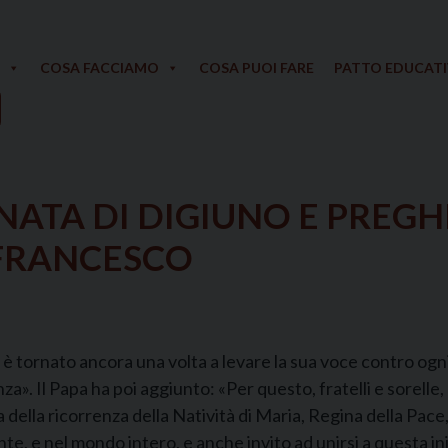
COSA FACCIAMO
COSA PUOI FARE
PATTO EDUCAT
NATA DI DIGIUNO E PREGHI
 FRANCESCO
è tornato ancora una volta a levare la sua voce contro ogn
». Il Papa ha poi aggiunto: «Per questo, fratelli e sorelle,
ia della ricorrenza della Natività di Maria, Regina della Pace
nte, e nel mondo intero, e anche invito ad unirsi a questa in