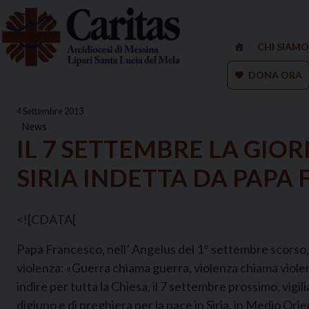
Skip
to
content
CHI SIAMO
DONA ORA
4 Settembre 2013
News
IL 7 SETTEMBRE LA GIOR
SIRIA INDETTA DA PAPA
<![CDATA[
Papa Francesco, nell’ Angelus del 1° settembre scorso, 
violenza: «Guerra chiama guerra, violenza chiama violenza
indire per tutta la Chiesa, il 7 settembre prossimo, vigil
digiuno e di preghiera per la pace in Siria, in Medio Orie