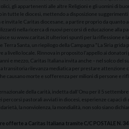
olici, gli appartenenti alle altre Religioni e gli uomini di bu
o in tutte le diocesi, mettendo a disposizione suggerimenti
e invita le Caritas diocesane, a partire proprio da quanto ac
zanti nella ricerca di nuovi percorsi di educazione alla pac
rnisce su www.caritas.it ulteriori spunti per la riflessione e
Terra Santa, un riepilogo della Campagna “La Siria grida pace
 a livello locale. Rinnova in proposito l’appello ai donatori
e anni e mezzo, Caritas Italiana invita anche – nel solco del
la transitoria rilevanza mediatica per prestare attenzione c
 che causano morte e sofferenza per milioni di persone e rif
nazionale della carità, indetta dall’Onu per il 5 settembre
percorsi pastorali avviati in diocesi, esperienze capaci di div
lidarietà, la nonviolenza, la mondialità, non solo siano dichi
iare offerte a Caritas Italiana tramite C/C POSTALE N. 3