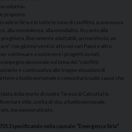
ona volontà».
 e proposte.
cade in Siria e in tutte le zone di conflitto, a una nuova
e, alla nonviolenza, alla mondialità. Accanto alla
 la preghiera, liberamente adattabili, un manifesto, un
” con gli interventi in atto nei vari Paesi e altro
 per continuare a sostenere i progetti avviati.
 suo impegno decennale sul tema dei “conflitti
ostante e continuativa alle troppe situazioni di
lettere a livello personale e comunitario sulle cause che
 (data della morte di madre Teresa di Calcutta) le
entare stile, scelta di vita, a livello personale,
arate, ma siano praticate.
47013 specificando nella causale: “Emergenza Siria”