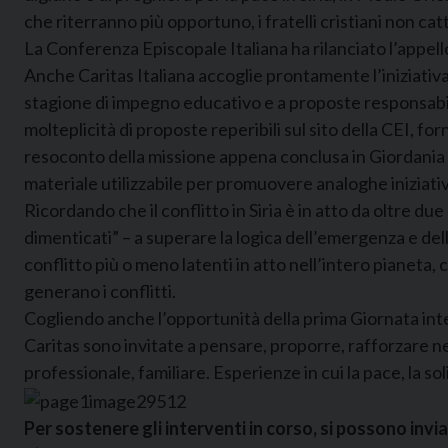
che riterranno più opportuno, i fratelli cristiani non catt
La Conferenza Episcopale Italiana ha rilanciato l’appell
Anche Caritas Italiana accoglie prontamente l’iniziativa 
stagione di impegno educativo e a proposte responsabiliz
molteplicità di proposte reperibili sul sito della CEI, fo
resoconto della missione appena conclusa in Giordania e 
materiale utilizzabile per promuovere analoghe iniziative
Ricordando che il conflitto in Siria è in atto da oltre du
dimenticati” – a superare la logica dell’emergenza e del
conflitto più o meno latenti in atto nell’intero pianeta,
generano i conflitti.
Cogliendo anche l’opportunità della prima Giornata inter
Caritas sono invitate a pensare, proporre, rafforzare nei 
professionale, familiare. Esperienze in cui la pace, la so
Per sostenere gli interventi in corso, si possono inv