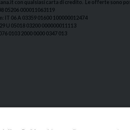
ana.it con qualsiasi carta di credito. Le offerte sono poss
2008 05206 000011063119
ban: IT 06 A 03359 01600 100000012474
 IT 29 U 05018 03200 000000011113
 P076 0103 2000 0000 0347 013
Segreteria e Amministrazione:
L’Ufficio è aperto tutti i giorni da lunedì a venerdì, dalle or