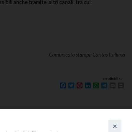
ibili anche tramite altri canali, tra cui:
Comunicato stampa Caritas Italiana
condividi su
Facebook
Twitter
Pinterest
LinkedIn
WhatsApp
Telegram
Email
Prin
Seguici su
e