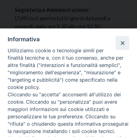
Segreteria e Amministrazione:
L’Ufficio è aperto tutti i giorni da lunedì a
venerdì, dalle ore 9.30 alle ore 12.30.
Tel. 090.9146045
Informativa
mail:
ufficiocaritas@diocesimessina.it
.
Utilizziamo cookie o tecnologie simili per
finalità tecniche e, con il tuo consenso, anche per
Seguici su
altre finalità ("interazioni e funzionalità semplici",
"miglioramento dell'esperienza", "misurazione" e
"targeting e pubblicità") come specificato nella
cookie policy.
Cliccando su "accetta" acconsenti all'utilizzo dei
cookie. Cliccando su "personalizza" puoi avere
maggiori informazioni sui cookie utilizzati e
personalizzare le tue preferenze. Cliccando su
© 2022 - 2025 Caritas Arcidiocesi di Messina Lipari
"rifiuta" o chiudendo questa informativa proseguirai
Santa Lucia del Mela - All Rights Reserved | Privacy
la navigazione installando i soli cookie tecnici.
Policy