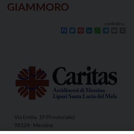
GIAMMORO
condividi su
Facebook
Twitter
Pinterest
LinkedIn
WhatsApp
Telegram
Email
Prin
Via Emilia, 19 (Provinciale)
98124 - Messina