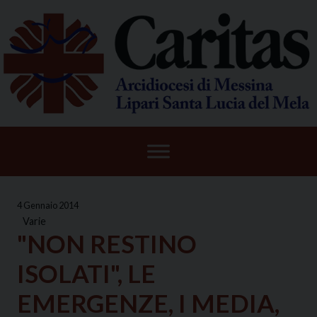
Skip
to
content
4 Gennaio 2014
Varie
"NON RESTINO
ISOLATI", LE
EMERGENZE, I MEDIA,