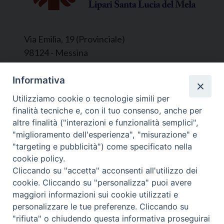
Via Emilia, 19 (Provinciale)
98124 - Messina
Segreteria e Amministrazione:
Informativa
L’Ufficio è aperto tutti i giorni da lunedì a
Utilizziamo cookie o tecnologie simili per
venerdì, dalle ore 9.30 alle ore 12.30.
finalità tecniche e, con il tuo consenso, anche per
Tel. 090.9146045
altre finalità ("interazioni e funzionalità semplici",
mail:
ufficiocaritas@diocesimessina.it
.
"miglioramento dell'esperienza", "misurazione" e
"targeting e pubblicità") come specificato nella
Seguici su
cookie policy.
Cliccando su "accetta" acconsenti all'utilizzo dei
cookie. Cliccando su "personalizza" puoi avere
maggiori informazioni sui cookie utilizzati e
personalizzare le tue preferenze. Cliccando su
© 2022 - 2025 Caritas Arcidiocesi di Messina Lipari
"rifiuta" o chiudendo questa informativa proseguirai
Santa Lucia del Mela - All Rights Reserved | Privacy