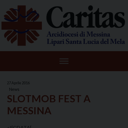
Skip
to
content
27 Aprile 2016
News
SLOTMOB FEST A
MESSINA
<![CDATA[