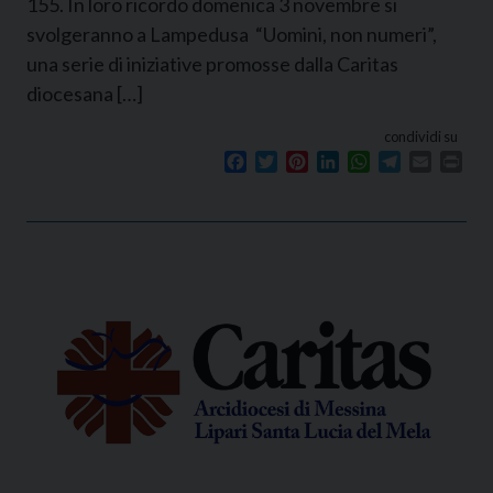
155. In loro ricordo domenica 3 novembre si
svolgeranno a Lampedusa “Uomini, non numeri”,
una serie di iniziative promosse dalla Caritas
diocesana […]
condividi su
Facebook
Twitter
Pinterest
LinkedIn
WhatsApp
Telegram
Email
Prin