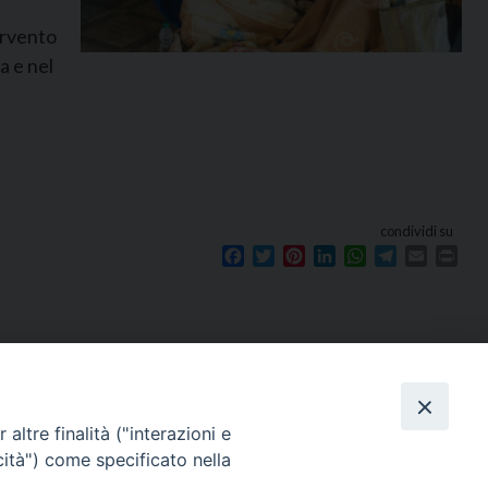
ervento
a e nel
condividi su
Facebook
Twitter
Pinterest
LinkedIn
WhatsApp
Telegram
Email
Prin
Seguici su
e
altre finalità ("interazioni e
cità") come specificato nella