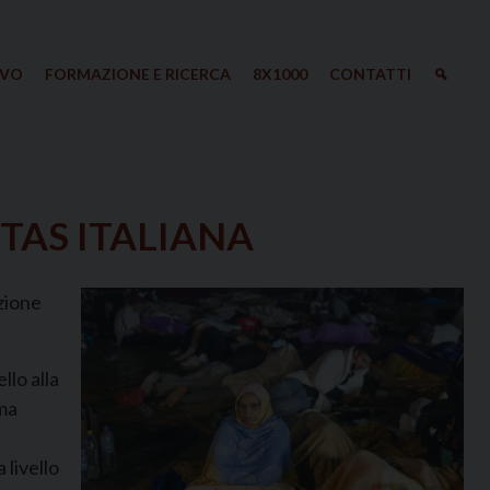
IVO
FORMAZIONE E RICERCA
8X1000
CONTATTI
TAS ITALIANA
azione
llo alla
 ma
 livello