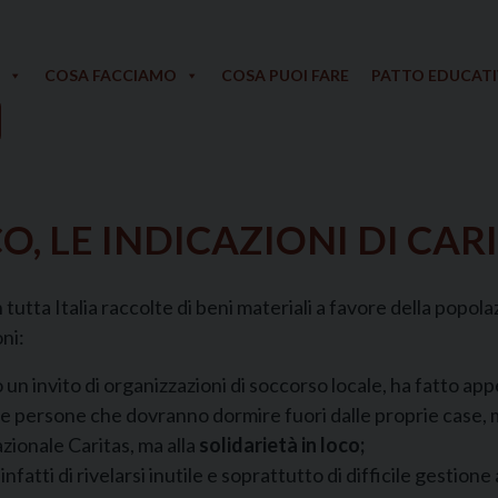
COSA FACCIAMO
COSA PUOI FARE
PATTO EDUCAT
 LE INDICAZIONI DI CARI
tutta Italia raccolte di beni materiali a favore della popol
ni:
un invito di organizzazioni di soccorso locale, ha fatto appe
le persone che dovranno dormire fuori dalle proprie case,
azionale Caritas, ma alla
solidarietà in loco;
infatti di rivelarsi inutile e soprattutto di difficile gestione a