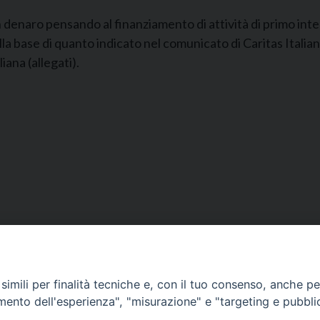
 denaro pensando al finanziamento di attività di primo int
base di quanto indicato nel comunicato di Caritas Italian
ana (allegati).
Segreteria e Amministrazione:
L’Ufficio è aperto tutti i giorni da lunedì a venerdì, dalle or
imili per finalità tecniche e, con il tuo consenso, anche per 
9.30 alle ore 12.30.
amento dell'esperienza", "misurazione" e "targeting e pubbli
Tel. 090.9146045