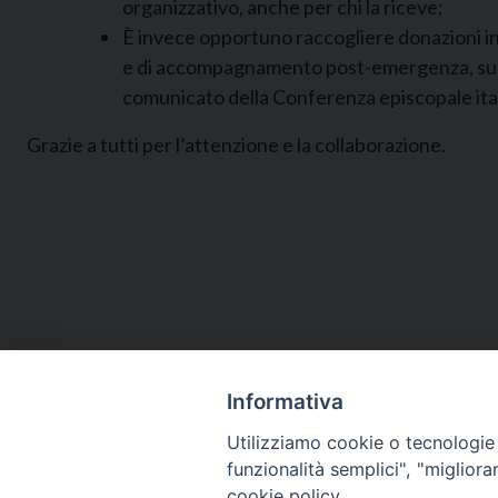
organizzativo, anche per chi la riceve;
È invece opportuno raccogliere donazioni in
e di accompagnamento post-emergenza, sulla 
comunicato della Conferenza episcopale itali
Grazie a tutti per l’attenzione e la collaborazione.
Informativa
Utilizziamo cookie o tecnologie s
funzionalità semplici", "miglior
cookie policy.