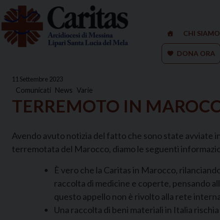
Skip
to
content
CHI SIAMO
DONA ORA
11 Settembre 2023
Comunicati
News
Varie
TERREMOTO IN MAROCCO,
Avendo avuto notizia del fatto che sono state avviate in 
terremotata del Marocco, diamo le seguenti informazio
È vero che la Caritas in Marocco, rilanciando 
raccolta di medicine e coperte, pensando al
questo appello non è rivolto alla rete intern
Una raccolta di beni materiali in Italia rischia 