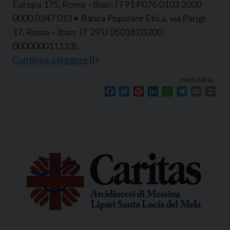
Europa 175, Roma – Iban: IT91 P076 0103 2000
0000 0347 013 • Banca Popolare Etica, via Parigi
17, Roma – Iban: IT 29 U 05018 03200
000000011113).
Continua a leggere
]]>
condividi su
Facebook
Twitter
Pinterest
LinkedIn
WhatsApp
Telegram
Email
Prin