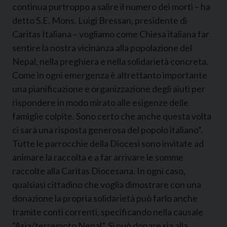
continua purtroppo a salire il numero dei morti – ha
detto S.E. Mons. Luigi Bressan, presidente di
Caritas Italiana – vogliamo come Chiesa italiana far
sentire la nostra vicinanza alla popolazione del
Nepal, nella preghiera e nella solidarietà concreta.
Come in ogni emergenza è altrettanto importante
una pianificazione e organizzazione degli aiuti per
rispondere in modo mirato alle esigenze delle
famiglie colpite. Sono certo che anche questa volta
ci sarà una risposta generosa del popolo italiano”.
Tutte le parrocchie della Diocesi sono invitate ad
animare la raccolta e a far arrivare le somme
raccolte alla Caritas Diocesana. In ogni caso,
qualsiasi cittadino che voglia dimostrare con una
donazione la propria solidarietà può farlo anche
tramite conti correnti, specificando nella causale
“Asia/terremoto Nepal”. Si può donare sia alla