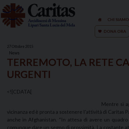
Skip
to
content
CHI SIAMO
DONA ORA
27 Ottobre 2015
News
TERREMOTO, LA RETE CAR
URGENTI
<![CDATA[
Mentre si ag
vicinanza ed è pronta a sostenere l’attività di Caritas Pa
anche in Afghanistan. “In attesa di avere un quadro 
comunque dare un segno di prossimità. La costante atte