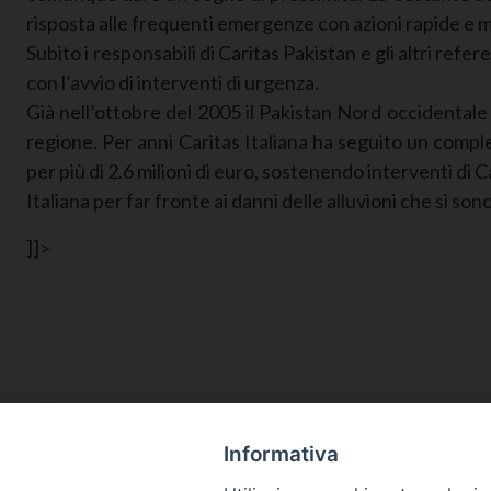
risposta alle frequenti emergenze con azioni rapide e m
Subito i responsabili di Caritas Pakistan e gli altri refe
con l’avvio di interventi di urgenza.
Già nell’ottobre del 2005 il Pakistan Nord occidentale
regione. Per anni Caritas Italiana ha seguito un comples
per più di 2.6 milioni di euro, sostenendo interventi di C
Italiana per far fronte ai danni delle alluvioni che si so
]]>
Informativa