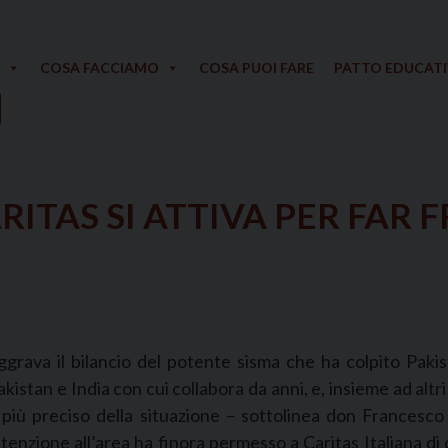
COSA FACCIAMO
COSA PUOI FARE
PATTO EDUCAT
ITAS SI ATTIVA PER FAR F
grava il bilancio del potente sisma che ha colpito Pakis
kistan e India con cui collabora da anni, e, insieme ad altri
più preciso della situazione – sottolinea don Francesco 
nzione all’area ha finora permesso a Caritas Italiana di co