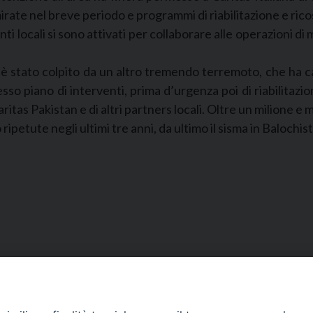
irate nel breve periodo e programmi di riabilitazione e ric
renti locali si sono attivati per collaborare alle operazioni d
 è stato colpito da un altro tremendo terremoto, che ha ca
so piano di interventi, prima d’urgenza poi di riabilitazion
aritas Pakistan e di altri partners locali. Oltre un milione 
no ripetute negli ultimi tre anni, da ultimo il sisma in Baloch
Segreteria e Amministrazione:
L’Ufficio è aperto tutti i giorni da lunedì a venerdì, dalle or