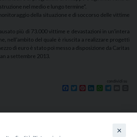
ostruzione nel medio e lungo termine”.
i monitoraggio della situazione e di soccorso delle vittime
usato più di 73.000 vittime e devastazioni in un’intera
e, nell’ambito del quale è riuscita a realizzare progetti
e mezzo di euro è stato poi messo a disposizione da Caritas
istan a settembre 2013.
condividi su
Facebook
Twitter
Pinterest
LinkedIn
WhatsApp
Telegram
Email
Prin
Seguici su
e