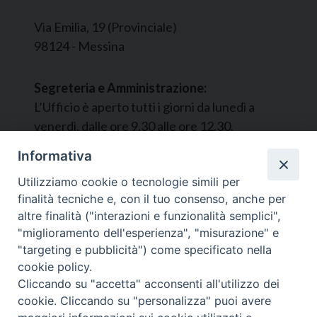
Via Emilia, 19 (Provinciale)
98124 - Messina
Segreteria e Amministrazione:
L’Ufficio è aperto tutti i giorni da lunedì a
venerdì, dalle ore 9.30 alle ore 12.30.
Tel. 090.9146045
Informativa
mail:
ufficiocaritas@diocesimessina.it
.
Utilizziamo cookie o tecnologie simili per
finalità tecniche e, con il tuo consenso, anche per
Seguici su
altre finalità ("interazioni e funzionalità semplici",
"miglioramento dell'esperienza", "misurazione" e
"targeting e pubblicità") come specificato nella
cookie policy.
Cliccando su "accetta" acconsenti all'utilizzo dei
cookie. Cliccando su "personalizza" puoi avere