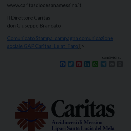
www.caritasdiocesanamessina.it
Il Direttore Caritas
don Giuseppe Brancato
Comunicato Stampa_campagna comunicazione
sociale GAP Caritas_Lelat_Faro
]]>
condividi su
Facebook
Twitter
Pinterest
LinkedIn
WhatsApp
Telegram
Email
Prin