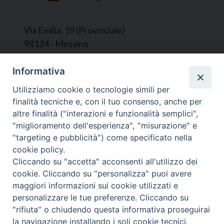
Via Emilia, 19 (Provinciale)
98124 - Messina
Segreteria e Amministrazione:
Informativa
L’Ufficio è aperto tutti i giorni da lunedì a
Utilizziamo cookie o tecnologie simili per
venerdì, dalle ore 9.30 alle ore 12.30.
finalità tecniche e, con il tuo consenso, anche per
Tel. 090.9146045
altre finalità ("interazioni e funzionalità semplici",
mail:
ufficiocaritas@diocesimessina.it
.
"miglioramento dell'esperienza", "misurazione" e
"targeting e pubblicità") come specificato nella
Seguici su
cookie policy.
Cliccando su "accetta" acconsenti all'utilizzo dei
cookie. Cliccando su "personalizza" puoi avere
maggiori informazioni sui cookie utilizzati e
personalizzare le tue preferenze. Cliccando su
© 2022 - 2025 Caritas Arcidiocesi di Messina Lipari
"rifiuta" o chiudendo questa informativa proseguirai
Santa Lucia del Mela - All Rights Reserved | Privacy
la navigazione installando i soli cookie tecnici.