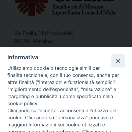
Via Emilia, 19 (Provinciale)
98124 - Messina
Segreteria e Amministrazione:
Informativa
L’Ufficio è aperto tutti i giorni da lunedì a
Utilizziamo cookie o tecnologie simili per
venerdì, dalle ore 9.30 alle ore 12.30.
finalità tecniche e, con il tuo consenso, anche per
Tel. 090.9146045
altre finalità ("interazioni e funzionalità semplici",
mail:
ufficiocaritas@diocesimessina.it
.
"miglioramento dell'esperienza", "misurazione" e
"targeting e pubblicità") come specificato nella
Seguici su
cookie policy.
Cliccando su "accetta" acconsenti all'utilizzo dei
cookie. Cliccando su "personalizza" puoi avere
maggiori informazioni sui cookie utilizzati e
personalizzare le tue preferenze. Cliccando su