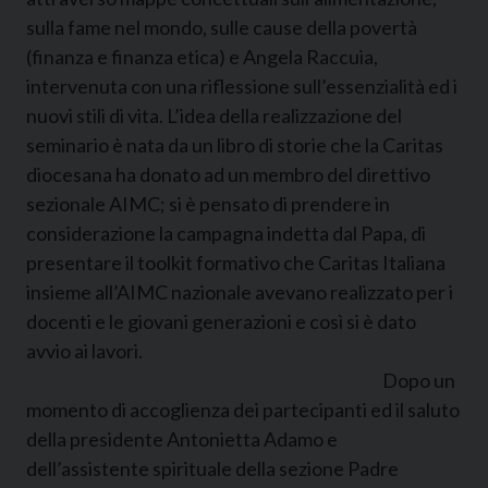
sulla fame nel mondo, sulle cause della povertà
(finanza e finanza etica) e Angela Raccuia,
intervenuta con una riflessione sull’essenzialità ed i
nuovi stili di vita. L’idea della realizzazione del
seminario è nata da un libro di storie che la Caritas
diocesana ha donato ad un membro del direttivo
sezionale AIMC; si è pensato di prendere in
considerazione la campagna indetta dal Papa, di
presentare il toolkit formativo che Caritas Italiana
insieme all’AIMC nazionale avevano realizzato per i
docenti e le giovani generazioni e così si è dato
avvio ai lavori.
Dopo un
momento di accoglienza dei partecipanti ed il saluto
della presidente Antonietta Adamo e
dell’assistente spirituale della sezione Padre