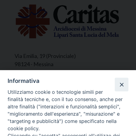
Via Emilia, 19 (Provinciale)
98124 - Messina
Segreteria e Amministrazione:
Informativa
L’Ufficio è aperto tutti i giorni da lunedì a
Utilizziamo cookie o tecnologie simili per
venerdì, dalle ore 9.30 alle ore 12.30.
finalità tecniche e, con il tuo consenso, anche per
Tel. 090.9146045
altre finalità ("interazioni e funzionalità semplici",
mail:
ufficiocaritas@diocesimessina.it
.
"miglioramento dell'esperienza", "misurazione" e
"targeting e pubblicità") come specificato nella
Seguici su
cookie policy.
Cliccando su "accetta" acconsenti all'utilizzo dei