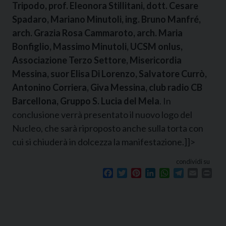
Tripodo, prof. Eleonora Stillitani, dott. Cesare
Spadaro, Mariano Minutoli, ing. Bruno Manfré,
arch. Grazia Rosa Cammaroto, arch. Maria
Bonfiglio, Massimo Minutoli, UCSM onlus,
Associazione Terzo Settore, Misericordia
Messina, suor Elisa Di Lorenzo, Salvatore Currò,
Antonino Corriera, Giva Messina, club radio CB
Barcellona, Gruppo S. Lucia del Mela
. In
conclusione verrà presentato il nuovo logo del
Nucleo, che sarà riproposto anche sulla torta con
cui si chiuderà in dolcezza la manifestazione.]]>
condividi su
Facebook
Twitter
Pinterest
LinkedIn
WhatsApp
Telegram
Email
Prin