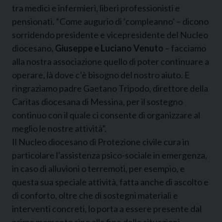
tra medici e infermieri, liberi professionisti e
pensionati. “Come augurio di ‘compleanno’ – dicono
sorridendo presidente e vicepresidente del Nucleo
diocesano,
Giuseppe e Luciano Venuto
– facciamo
alla nostra associazione quello di poter continuare a
operare, là dove c’è bisogno del nostro aiuto. E
ringraziamo padre Gaetano Tripodo, direttore della
Caritas diocesana di Messina, per il sostegno
continuo con il quale ci consente di organizzare al
meglio le nostre attività”.
Il Nucleo diocesano di Protezione civile cura in
particolare l’assistenza psico-sociale in emergenza,
in caso di alluvioni o terremoti, per esempio, e
questa sua speciale attività, fatta anche di ascolto e
di conforto, oltre che di sostegni materiali e
interventi concreti, lo porta a essere presente dal
primo momento sino alla fine delle situazioni