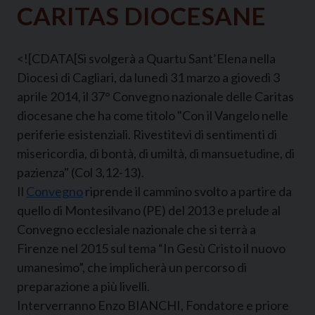
CARITAS DIOCESANE
<![CDATA[Si svolgerà a Quartu Sant’Elena nella
Diocesi di Cagliari, da lunedì 31 marzo a giovedì 3
aprile 2014, il 37° Convegno nazionale delle Caritas
diocesane che ha come titolo "Con il Vangelo nelle
periferie esistenziali. Rivestitevi di sentimenti di
misericordia, di bontà, di umiltà, di mansuetudine, di
pazienza" (Col 3,12-13).
Il
Convegno
riprende il cammino svolto a partire da
quello di Montesilvano (PE) del 2013 e prelude al
Convegno ecclesiale nazionale che si terrà a
Firenze nel 2015 sul tema “In Gesù Cristo il nuovo
umanesimo”, che implicherà un percorso di
preparazione a più livelli.
Interverranno Enzo BIANCHI, Fondatore e priore