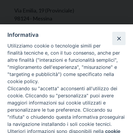
Via Emilia, 19 (Provinciale)
98124 - Messina
Segreteria e Amministrazione:
Informativa
L’Ufficio è aperto tutti i giorni da lunedì a
Utilizziamo cookie o tecnologie simili per
venerdì, dalle ore 9.30 alle ore 12.30.
finalità tecniche e, con il tuo consenso, anche per
Tel. 090.9146045
altre finalità ("interazioni e funzionalità semplici",
mail:
ufficiocaritas@diocesimessina.it
.
"miglioramento dell'esperienza", "misurazione" e
"targeting e pubblicità") come specificato nella
Seguici su
cookie policy.
Cliccando su "accetta" acconsenti all'utilizzo dei
cookie. Cliccando su "personalizza" puoi avere
maggiori informazioni sui cookie utilizzati e
personalizzare le tue preferenze. Cliccando su
© 2022 - 2025 Caritas Arcidiocesi di Messina Lipari
"rifiuta" o chiudendo questa informativa proseguirai
Santa Lucia del Mela - All Rights Reserved | Privacy
la navigazione installando i soli cookie tecnici.
Policy
Ulteriori informazioni sono disponibili nella
cookie
Preferenze Cookie