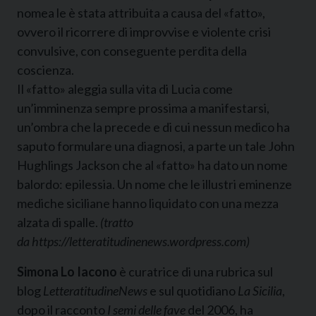
nomea le è stata attribuita a causa del «fatto»,
ovvero il ricorrere di improvvise e violente crisi
convulsive, con conseguente perdita della
coscienza.
Il «fatto» aleggia sulla vita di Lucia come
un’imminenza sempre prossima a manifestarsi,
un’ombra che la precede e di cui nessun medico ha
saputo formulare una diagnosi, a parte un tale John
Hughlings Jackson che al «fatto» ha dato un nome
balordo: epilessia. Un nome che le illustri eminenze
mediche siciliane hanno liquidato con una mezza
alzata di spalle.
(tratto
da https://letteratitudinenews.wordpress.com)
Simona Lo Iacono
è curatrice di una rubrica sul
blog
LetteratitudineNews
e sul quotidiano
La Sicilia
,
dopo il racconto
I semi delle fave
del 2006, ha