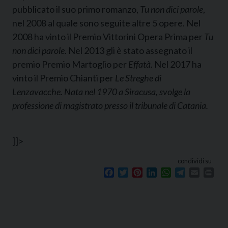
pubblicato il suo primo romanzo,
Tu non dici parole
,
nel 2008 al quale sono seguite altre 5 opere.
Nel
2008 ha vinto il Premio Vittorini Opera Prima per
Tu
non dici parole
. Nel 2013 gli è stato assegnato il
premio Premio Martoglio per
Effatà.
Nel 2017 ha
vinto il Premio Chianti per
Le Streghe di
Lenzavacche. Nata nel 1970 a Siracusa, svolge la
professione di magistrato presso il tribunale di Catania.
]]>
condividi su
Facebook
Twitter
Pinterest
LinkedIn
WhatsApp
Telegram
Email
Prin