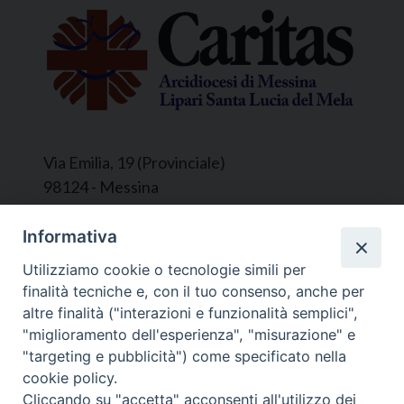
Via Emilia, 19 (Provinciale)
98124 - Messina
Segreteria e Amministrazione:
Informativa
L’Ufficio è aperto tutti i giorni da lunedì a
Utilizziamo cookie o tecnologie simili per
venerdì, dalle ore 9.30 alle ore 12.30.
finalità tecniche e, con il tuo consenso, anche per
Tel. 090.9146045
altre finalità ("interazioni e funzionalità semplici",
mail:
ufficiocaritas@diocesimessina.it
.
"miglioramento dell'esperienza", "misurazione" e
"targeting e pubblicità") come specificato nella
Seguici su
cookie policy.
Cliccando su "accetta" acconsenti all'utilizzo dei