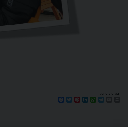
condividi su
Facebook
Twitter
Pinterest
LinkedIn
WhatsApp
Telegram
Email
Prin