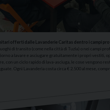
nitari offerti dalle Lavanderie Caritas dentro i campi pro
luoghi di transito (come nella città di Tuzla) o nei campi pro
iorno a lavare e asciugare gratuitamente i propri vestiti, o
re, con un ciclo rapido di lava-asciuga, le cose vengono res
uate. Ogni Lavanderia costa circa € 2.500 al mese, comprens