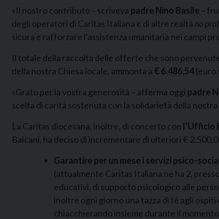
«Il nostro contributo – scriveva
padre Nino Basile
– fru
degli operatori di Caritas Italiana e di altre realtà
no prof
sicura e rafforzare l’assistenza umanitaria nei campi pr
Il totale della raccolta delle offerte che sono pervenute
della nostra Chiesa locale, ammonta a
€ 6.486,54
(euro 
«Grato per la vostra generosità – afferma oggi
padre N
scelta di carità sostenuta con la solidarietà della nostra
La Caritas diocesana, inoltre, di concerto con
l’Ufficio
Balcani, ha deciso di incrementare di ulteriori € 2.500,0
Garantire per un mese i servizi psico-social
(attualmente Caritas Italiana ne ha 2, presso i
educativi, di supporto psicologico alle per
inoltre ogni giorno una tazza di tè agli ospit
chiacchierando insieme durante il momento del