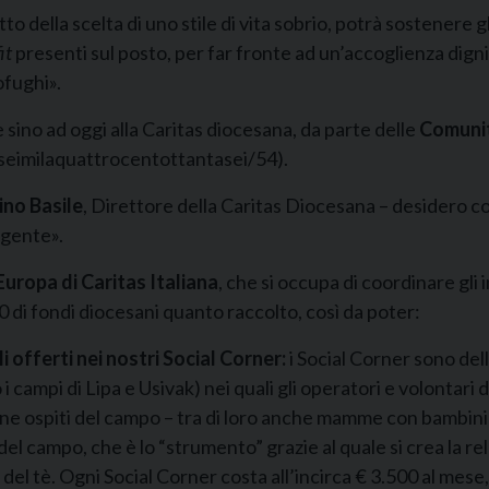
tto della scelta di uno stile di vita sobrio, potrà sostenere gl
it
presenti sul posto, per far fronte ad un’accoglienza dign
ofughi».
 sino ad oggi alla Caritas diocesana, da parte delle
Comunit
seimilaquattrocentottantasei/54).
ino Basile
, Direttore della Caritas Diocesana – desidero c
 gente».
 Europa di Caritas Italiana
, che si occupa di coordinare gl
0 di fondi diocesani quanto raccolto, così da poter:
i offerti nei nostri Social Corner:
i Social Corner sono del
 campi di Lipa e Usivak) nei quali gli operatori e volontari di
sone ospiti del campo – tra di loro anche mamme con bambin
i del campo, che è lo “strumento” grazie al quale si crea la re
 tè. Ogni Social Corner costa all’incirca € 3.500 al mese, c