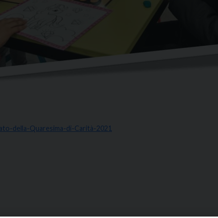
vato-della-Quaresima-di-Carità-2021