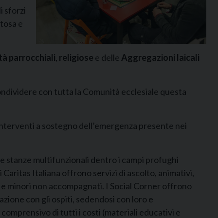
i sforzi
itosa e
à parrocchiali
,
religiose
e delle
Aggregazioni laicali
ondividere con tutta la Comunità ecclesiale questa
i interventi a sostegno dell’emergenza presente nei
le stanze multifunzionali dentro i campi profughi
 Caritas Italiana offrono servizi di ascolto, animativi,
i e minori non accompagnati. I Social Corner offrono
lazione con gli ospiti, sedendosi con loro e
omprensivo di tutti i costi (materiali educativi e