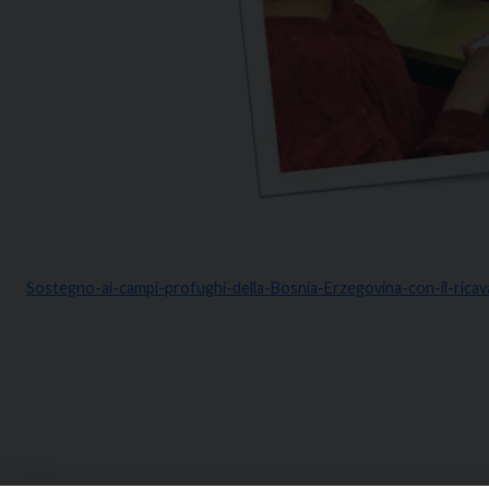
Sostegno-ai-campi-profughi-della-Bosnia-Erzegovina-con-il-rica