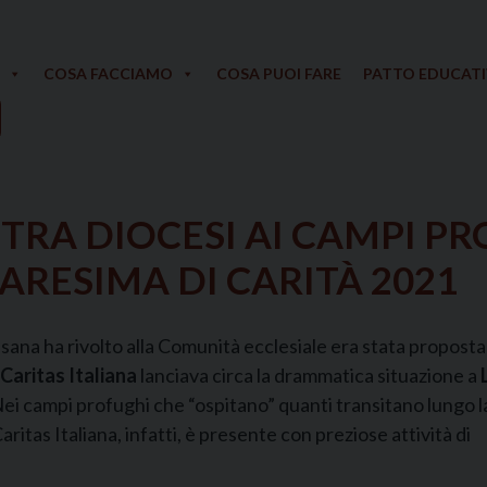
COSA FACCIAMO
COSA PUOI FARE
PATTO EDUCAT
TRA DIOCESI AI CAMPI PR
RESIMA DI CARITÀ 2021
esana ha rivolto alla Comunità ecclesiale era stata propost
Caritas Italiana
lanciava circa la drammatica situazione a
ei campi profughi che “ospitano” quanti transitano lungo l
ritas Italiana, infatti, è presente con preziose attività di