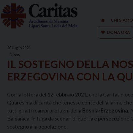
Skip
to
content
CHI SIAMO
DONA ORA
20 Luglio 2021
News
IL SOSTEGNO DELLA NOS
ERZEGOVINA CON LA QUA
Con la lettera del 12 febbraio 2021, che la Caritas dioc
Quaresima di carità che tenesse conto dell’allarme che
tutti gli altri campi profughi della
Bosnia-Erzegovina.
N
Balcanica, in fuga da scenari di guerra e persecuzione Ca
sostegno alla popolazione.